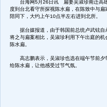
台海网5月26日讯 扁妻吴淑珍南迁高
度到台北看守所探视陈水扁，在陈致中与扁
陪同下，大约上午10点半左右进到北所。
据台媒报道，由于韩国前总统卢武铉自
将之与扁案相比，吴淑珍利用下午出庭的机
陈水扁。
高志鹏表示，吴淑珍也选在端午节前夕
给陈水扁，让他感受过节气氛。