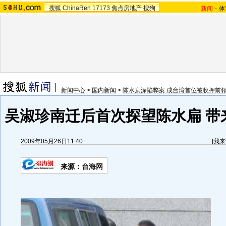
搜狐
ChinaRen
17173
焦点房地产
搜狗
新闻
-
体
新闻中心
>
国内新闻
>
陈水扁深陷弊案 成台湾首位被收押前
吴淑珍南迁后首次探望陈水扁 带来
2009年05月26日11:40
[
我来
来源：
台海网