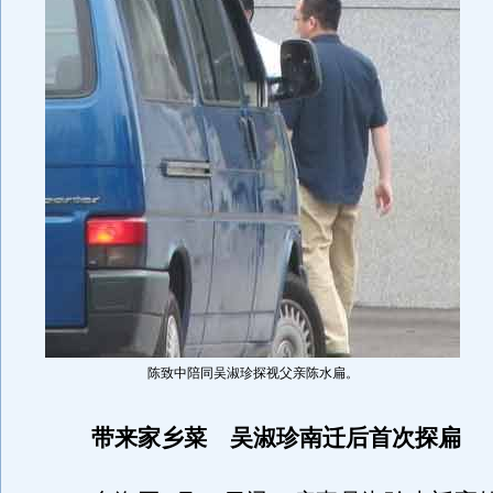
陈致中陪同吴淑珍探视父亲陈水扁。
带来家乡菜 吴淑珍南迁后首次探扁