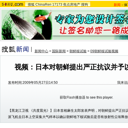
搜狐
ChinaRen
17173
焦点房地产
搜狗
新闻
-
体
新闻中心
>
国际新闻
>
朝鲜核试验
>
09朝鲜核试验视频
视频：日本对朝鲜提出严正抗议并予
发布时间:2009年05月27日14:50
我来说
获取Flash播放器
to see this player.
【黑龙江卫视 《共度晨光》】日本首相麻生太郎发表声明，对朝鲜提出严正抗
派飞机去日本上空采集大气样本以确认朝鲜地下核试验后是否有放射性尘埃释放