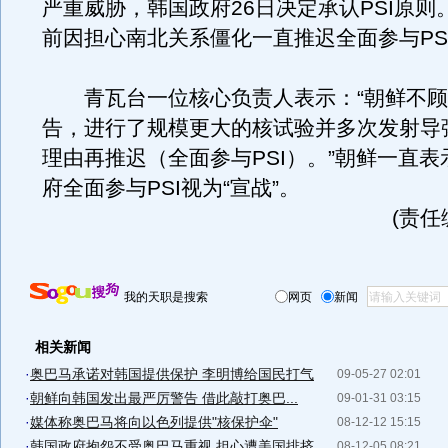
严重威胁，韩国政府26日决定承认PSI原则
前因担心南北关系僵化一直推迟全面参与PS
青瓦台一位核心负责人表示：“朝鲜不顾
告，进行了规模更大的核试验并多次发射导
理由再推迟（全面参与PSI）。”朝鲜一直
府全面参与PSI视为“宣战”。
(责任
我的天职是搜索
网页
新闻
相关新闻
·
奥巴马承诺对韩国提供保护 李明博给国民打气
09-05-27 02:01
·
朝鲜向韩国发出最严厉警告 借此敲打奥巴...
09-01-31 03:15
·
媒体称奥巴马将向以色列提供"核保护伞"
08-12-12 15:15
·
韩国政府抱怨不受奥巴马重视 担心遭美国排挤
08-12-05 08:21