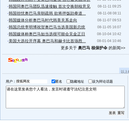
·
韩国同奥巴马团队迅速接触 首次交换朝核意见
08-11-11 09:25
·
韩国担忧奥巴马亲朝疏韩 欲将拌饭跆拳道...
08-11-08 08:11
·
韩国媒体分析奥巴马时代韩美关系走向
08-11-07 09:53
·
韩国总统李明博祝贺奥巴马当选美国新总统
08-11-05 16:07
·
韩国媒体称奥巴马如当选很可能会见金正日
08-10-04 10:42
·
美国大选拉开序幕 奥巴马和赫卡比首场胜...
08-01-04 10:46
更多关于
奥巴马 核保护伞
的新闻>>
以上
用户：
匿名
隐藏地址
设为辩论话题