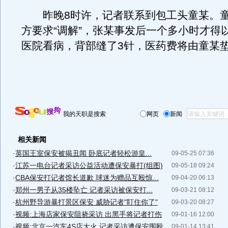
昨晚8时许，记者联系到包工头童某。童
方要求“调解”，张某事发后一个多小时才得
医院看病，背部缝了3针，医药费将由童某
我的天职是搜索
网页
新闻
相关新闻
·
英国王室保安被揭丑闻 卧底记者轻松游皇...
09-05-25 07:36
·
江苏一电台记者采访公益活动遭保安暴打(组图)
09-05-18 09:24
·
CBA保安打记者馆长道歉 球迷为赠品互殴惊...
09-04-20 06:13
·
郑州一男子从35楼坠亡 记者采访被保安打...
09-03-21 08:12
·
杭州野导游暴打景区保安 威胁记者"盯住你了"
09-03-20 08:27
·
视频:上海店家保安阻挠采访 出黑手将记者打伤
09-01-16 12:00
·
视频:北京一汽车4S店大火 记者采访遭保安围殴
09-01-14 13:41