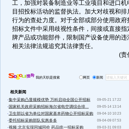
工，加强对装备制造业等工业项目和进口机
目招投标活动的监督执法。加大对歧视和排
行为的查处力度。对于全部或部分使用政府
招标文件中采用歧视性条件，间接或直接指
牌产品或功能部件，限制国产设备使用的违
相关法律法规追究其法律责任。
(
我的天职是搜索
网页
新闻
相关新闻
·
集中采购凸显规模优势 万科启动全国公开招标
09-05-21 17:22
·
国家机关政府采购招标海尔省电空调综合排...
09-05-14 13:14
·
卫生部以省为单位对国家基本药物公开招标采购
09-04-10 10:23
·
委托招标采购部队实惠多多
09-04-09 07:53
·
视频:北京实现同城同价 药品统一招标采购
09-03-31 09:03