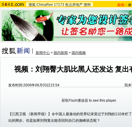
搜狐
ChinaRen
17173
焦点房地产
搜狗
新闻
-
体
新闻中心
>
国内新闻
>
国内视频
视频：刘翔臀大肌比黑人还发达 复出
发布时间:2009年06月03日15:54
我来
获取Flash播放器
to see this player.
【江西卫视 《新闻早报》】令中国人最激动的世界纪录莫过于刘翔的110米栏
出的脚步。但是如果刘翔复出能否回到自己的巅峰状态呢？