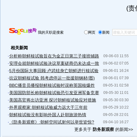
(
我的天职是搜索
网页
新闻
相关新闻
·
分析称朝鲜核试验旨在为金正日第三子接班铺路
09-06-03 11:55
·
安理会就朝鲜核试验决议草案磋商仍未达成一致
09-06-02 07:05
·
5月份国际大事回顾:卢武铉身亡朝鲜进行核试验
09-06-01 16:24
·
抗议朝鲜核试验 韩考虑停运一批援朝钢材(图)
09-06-01 07:39
·
BBC播音员播报朝鲜核试验时误称英国核爆炸
09-05-31 02:58
·
美国国防部长称朝鲜核试验恐引发亚洲军备竞赛
09-05-30 11:01
·
美国高官将出访亚洲 探讨朝鲜核试验应对措施
09-05-30 03:30
·
外界观察家:朝鲜核试验威力远大于三年前
09-05-29 10:22
·
朝鲜核试验没有影响外国人赴朝旅游热情
09-05-28 22:01
·
《防务新观察》:朝鲜空间试射何以举世皆惊?
09-04-10 16:27
更多关于
防务新观察
的新闻>>