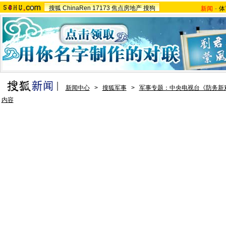
搜狐
ChinaRen
17173
焦点房地产
搜狗
新闻
-
体
新闻中心
>
搜狐军事
>
军事专题：中央电视台《防务新
内容