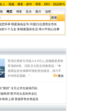
女人
-
视频
-
播客
-
邮件
-
博客
-
BBS
-
我说两句
闻
网页
博客
音乐
图片
说吧
柏芝怀孕
明星身份证号
中国21位漂亮女市长
东的十个儿女
朱镕基退休生活
邓小平伤心往事
军演日美双方共投入4.4万人,其规模是美韩
军演的6倍。日防卫大臣北泽俊美说：“考
虑周边安全保障环境的变化情况，演习不
针对特定国家。”…
播放
“狠招” 冷天让学生操场罚站
“烧烤弟”夜半街头卖肉串走红
年将再上调 香烟零售价将提高