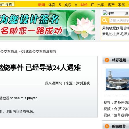
地产
搜狗
新闻
-
体育
-
S
-
娱乐
-
V
-
财经
-
IT
-
汽车
-
房产
-
家居
-
新
周慧敏肥妹照
张
新足协主席
毛泽
都公交车自燃
>
09成都公交车自燃视频
精彩视频
烧事件 已经导致24人遇难
我来说两句
| 来源：深圳卫视
h播放器
to see this player.
·
视频：老师体罚出
·
视频：合肥12岁
遇难，详细内容请看视频。
·
视频：烟草税明
编辑推荐