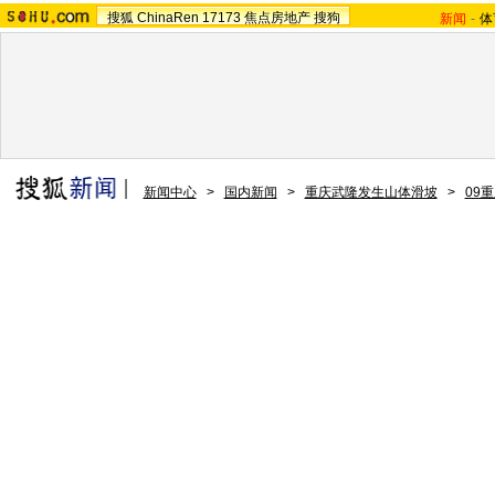
搜狐
ChinaRen
17173
焦点房地产
搜狗
新闻
-
体
新闻中心
>
国内新闻
>
重庆武隆发生山体滑坡
>
09