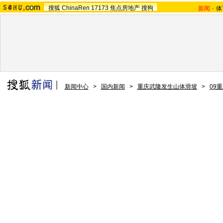
搜狐
ChinaRen
17173
焦点房地产
搜狗
新闻
-
体
新闻中心
>
国内新闻
>
重庆武隆发生山体滑坡
>
09