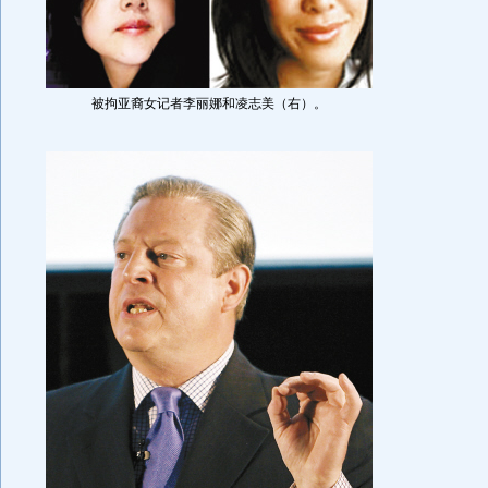
被拘亚裔女记者李丽娜和凌志美（右）。