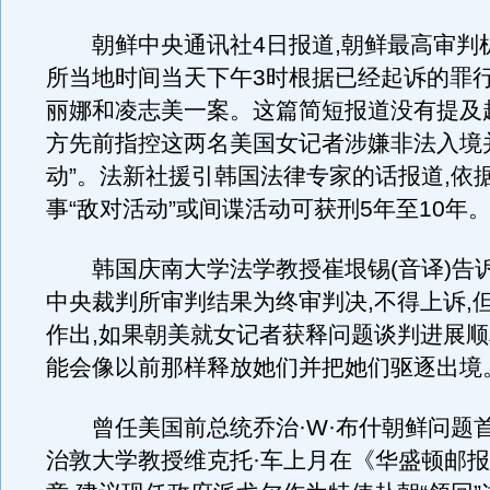
朝鲜中央通讯社4日报道,朝鲜最高审判
所当地时间当天下午3时根据已经起诉的罪
丽娜和凌志美一案。这篇简短报道没有提及
方先前指控这两名美国女记者涉嫌非法入境
动”。法新社援引韩国法律专家的话报道,依
事“敌对活动”或间谍活动可获刑5年至10年
韩国庆南大学法学教授崔垠锡(音译)告诉
中央裁判所审判结果为终审判决,不得上诉,
作出,如果朝美就女记者获释问题谈判进展顺
能会像以前那样释放她们并把她们驱逐出境
曾任美国前总统乔治·W·布什朝鲜问题
治敦大学教授维克托·车上月在《华盛顿邮