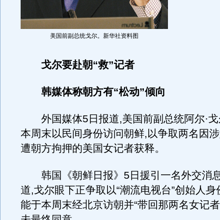
美国前副总统戈尔。新华社资料图
戈尔要赴朝“救”记者
韩媒体称朝方有“松动”倾向
外国媒体5日报道,美国前副总统阿尔·戈
本周末以民间身份访问朝鲜,以争取两名因
遭朝方拘押的美国女记者获释。
韩国《朝鲜日报》5日援引一名外交消息
道,戈尔眼下正争取以“潮流电视台”创始人身
能于本周末经北京访朝并“带回那两名女记者
未最终同意。