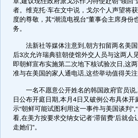
章,建议现任政府派戈尔作为特使赴朝“领回”
者。维克托·车在文中说，戈尔个人声望将
度的尊敬，其“潮流电视台”董事会主席身份
务。
法新社等媒体注意到,朝方扣留两名美国
后3次允许瑞典驻朝使馆外交人员与这两人见
即朝鲜宣布实施第二次地下核试验次日,这
准与在美国的家人通电话,这些举动值得关注
一名不愿意公开姓名的韩国政府官员说,朝
日公布开庭日期,本月4日又破例公布具体开
示“朝鲜可能试图利用这一事件与美国谈判”,
看,在美方按要求交纳女记者‘滞留费’后就会
走她们”。