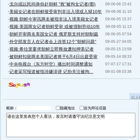
·
戈尔或以民间身份赴朝鲜 "救"被拘女记者(图)
09-06-06 15:42
·
美籍女记者在朝鲜接受审判非法入境或入狱10年
09-06-06 11:10
·
视频:朝鲜今审讯两名被指非法入境美籍女记者
09-06-05 15:37
·
视频:美国两女记者朝鲜受审 或被强制劳动10年
09-06-05 11:13
·
朝鲜开审两名美国女记者 俄罗斯支持对朝制裁
09-06-05 07:54
·
外交部发言人在记者会上连答12个"朝鲜问题"
09-05-27 04:05
·
视频:希拉里要求朝鲜立即释放遭扣押美记者
09-05-15 13:59
·
被朝鲜扣留两名美国记者将于6月4日出庭受审
09-05-14 09:33
·
中央电视台《东方时空》播出时间调整通知
07-07-17 17:31
·
记者采写报道被指涉嫌诽谤 记协关注被拘...
08-01-08 03:36
以上
昵称：
隐藏地址
设为辩论话题