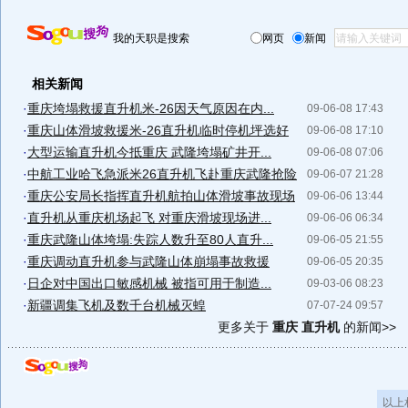
我的天职是搜索
网页
新闻
相关新闻
·
重庆垮塌救援直升机米-26因天气原因在内...
09-06-08 17:43
·
重庆山体滑坡救援米-26直升机临时停机坪选好
09-06-08 17:10
·
大型运输直升机今抵重庆 武隆垮塌矿井开...
09-06-08 07:06
·
中航工业哈飞急派米26直升机飞赴重庆武隆抢险
09-06-07 21:28
·
重庆公安局长指挥直升机航拍山体滑坡事故现场
09-06-06 13:44
·
直升机从重庆机场起飞 对重庆滑坡现场进...
09-06-06 06:34
·
重庆武隆山体垮塌:失踪人数升至80人直升...
09-06-05 21:55
·
重庆调动直升机参与武隆山体崩塌事故救援
09-06-05 20:35
·
日企对中国出口敏感机械 被指可用于制造...
09-03-06 08:23
·
新疆调集飞机及数千台机械灭蝗
07-07-24 09:57
更多关于
重庆 直升机
的新闻>>
以上