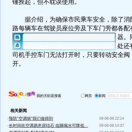
锤拴起，但不耽误使用。
据介绍，为确保市民乘车安全，除了消防
路每辆车在驾驶员座位旁及下车门旁都各配
器。
处还
司机手控车门无法打开时，只要转动安全阀
开。
我的天职是搜索
网页
新闻
相关新闻
·
预防"空调病"我们做得到
09-06-08 22:14
·
长时间吹空调易患尿结石 临睡喝水可降低...
09-06-08 14:37