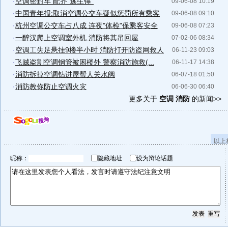
·
空调密封车 配齐"逃生锤"
09-06-08 10:19
·
中国青年报:取消空调公交车疑似惩罚所有乘客
09-06-08 09:10
·
杭州空调公交车占八成 连夜"体检"保乘客安全
09-06-08 07:23
·
一醉汉爬上空调室外机 消防将其吊回屋
07-02-06 08:34
·
空调工失足悬挂9楼半小时 消防打开防盗网救人
06-11-23 09:03
·
飞贼盗割空调钢管被困楼外 警察消防施救(...
06-11-17 14:38
·
消防拆掉空调钻进屋帮人关水阀
06-07-18 01:50
·
消防教你防止空调火灾
06-06-30 06:40
更多关于
空调 消防
的新闻>>
以上
昵称：
隐藏地址
设为辩论话题