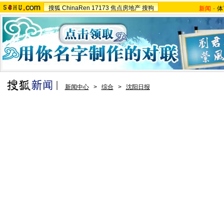
搜狐
ChinaRen
17173
焦点房地产
搜狗
新闻
-
体
新闻中心
>
综合
>
沈阳日报