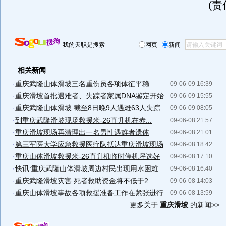
(
我的天职是搜索
网页
新闻
相关新闻
·
重庆武隆山体滑坡三名重伤员各项体征平稳
09-06-09 16:39
·
重庆滑坡首批遇难者、失踪者家属DNA鉴定开始
09-06-09 15:55
·
重庆武隆山体滑坡:截至8日晚9人遇难63人失踪
09-06-09 08:05
·
到重庆武隆滑坡现场救援米-26直升机在赤...
09-06-08 21:57
·
重庆滑坡现场再清理出一名男性遇难者遗体
09-06-08 21:01
·
第三军医大学应急救援医疗队抵达重庆滑坡现场
09-06-08 18:42
·
重庆山体滑坡救援米-26直升机临时停机坪选好
09-06-08 17:10
·
快讯:重庆武隆山体滑坡周边村民出现用水困难
09-06-08 16:40
·
重庆武隆滑坡灾害:死者救助资金将不低于2...
09-06-08 14:03
·
重庆山体滑坡事故各项救援准备工作在紧张进行
09-06-08 13:59
更多关于
重庆滑坡
的新闻>>