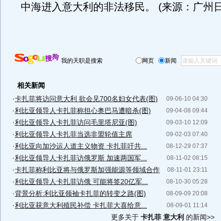
中海进入意大利的非法移民。 (来源：广州日
我的天职是搜索
网页
新闻
相关新闻
·
卡扎菲将访问意大利 欲会见700名妇女代表(图)
09-06-10 04:30
·
利比亚领导人卡扎菲称担心奥巴马遭暗杀(图)
09-04-08 09:44
·
利比亚领导人卡扎菲访问毛里塔尼亚(图)
09-03-10 12:09
·
利比亚领导人卡扎菲当选非盟轮值主席
09-02-03 07:40
·
利比亚向加沙运人道主义物资 卡扎菲吁共...
08-12-29 07:37
·
利比亚领导人卡扎菲访俄罗斯 加速两国军...
08-11-02 08:15
·
卡扎菲称利比亚将与俄罗斯加强能源等领域合作
08-11-01 23:11
·
利比亚领导人卡扎菲访俄 可能将签20亿军...
08-10-30 05:28
·
背景分析:利比亚领袖卡扎菲的转变之路(图)
08-09-09 20:08
·
利比亚获意大利殖民补偿 卡扎菲大喜给意...
08-09-01 11:14
更多关于
卡扎菲 意大利
的新闻>>