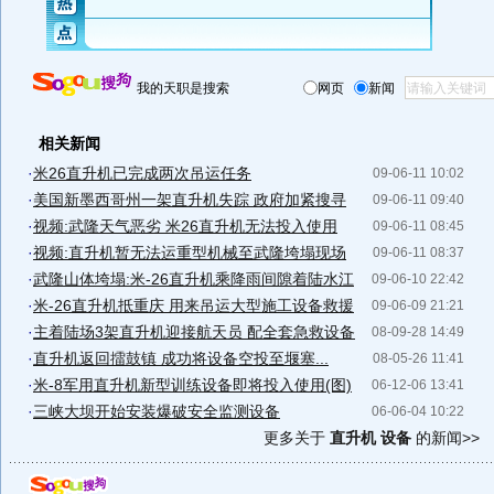
我的天职是搜索
网页
新闻
相关新闻
·
米26直升机已完成两次吊运任务
09-06-11 10:02
·
美国新墨西哥州一架直升机失踪 政府加紧搜寻
09-06-11 09:40
·
视频:武隆天气恶劣 米26直升机无法投入使用
09-06-11 08:45
·
视频:直升机暂无法运重型机械至武隆垮塌现场
09-06-11 08:37
·
武隆山体垮塌:米-26直升机乘降雨间隙着陆水江
09-06-10 22:42
·
米-26直升机抵重庆 用来吊运大型施工设备救援
09-06-09 21:21
·
主着陆场3架直升机迎接航天员 配全套急救设备
08-09-28 14:49
·
直升机返回擂鼓镇 成功将设备空投至堰塞...
08-05-26 11:41
·
米-8军用直升机新型训练设备即将投入使用(图)
06-12-06 13:41
·
三峡大坝开始安装爆破安全监测设备
06-06-04 10:22
更多关于
直升机 设备
的新闻>>