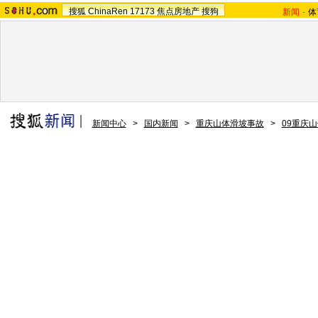
搜狐
ChinaRen
17173
焦点房地产
搜狗
新闻
-
体
新闻中心
>
国内新闻
>
重庆山体滑坡事故
>
09重庆