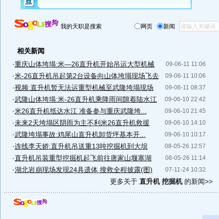
我的天职是搜索
网页
新闻
相关新闻
·
重庆山体垮塌:米—26直升机开始吊运大型机械
09-06-11 11:06
·
米-26直升机吊起第2台设备向山体垮塌现场飞去
09-06-11 10:06
·
视频:直升机暂无法运重型机械至武隆垮塌现场
09-06-11 08:37
·
武隆山体垮塌:米-26直升机乘降雨间隙着陆水江
09-06-10 22:42
·
米26直升机抵达水江 准备参与重庆武隆垮...
09-06-10 21:45
·
未来2天垮塌区阴雨为主不利米26直升机救援
09-06-10 14:10
·
武隆垮塌事故:鸡尾山直升机卸货坪基本开...
09-06-10 10:17
·
连线李天娇:直升机吊送重13吨挖掘机到大坝
08-05-26 12:57
·
直升机吊装重型挖掘机起飞前往唐家山堰塞湖
08-05-26 11:14
·
湖北岩崩现场发现24具遗体 搜救全程披露(图)
07-11-24 10:32
更多关于
直升机 挖掘机
的新闻>>