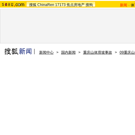
搜狐
ChinaRen
17173
焦点房地产
搜狗
新闻
-
体
新闻中心
>
国内新闻
>
重庆山体滑坡事故
>
09重庆