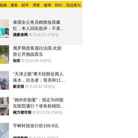
视频
-
播客
-
邮件
-
博客
-
微博
-
BBS
-
我说两句
泰国女公务员精致妆容爆
红，本人回应批评：不喜欢
就别看
观察者网
昨天18:32
27评论
俄罗斯政客逃往法国 此前
曾公开挑战普京
知世
昨天18:38
64评论
“天津之眼”摩天轮附近两人
落水，目击者：母亲和11岁
儿子先后被打捞上岸
新京报
昨天15:43
55评论
“婚外胚胎案”：假证为何能
在医院通行？谁有权销毁胚
胎？
南方都市报
昨天15:29
25评论
宇树科技发行价150.8元