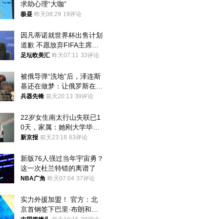
求助心理“大咖”
极昼
昨天08:29
19评论
因凡蒂诺就世界杯出售计划
道歉 不愿放弃FIFA主席职
位
足坛欧美汇
昨天07:11
33评论
被俄导弹“洗地”后，泽连斯
基还在做梦：让俄罗斯在冬
季前求和？
兵器先锋
前天20:13
39评论
22岁女生南太行山失联已1
0天，家属：她刚大学毕业
想到山里旅行
新京报
前天23:18
63评论
新版76人强过当年宇宙勇？
这一次杜兰特错的离谱了
NBA广角
昨天07:04
37评论
实力外援加盟！ 官方：北
京首钢签下巴里·布朗和桑