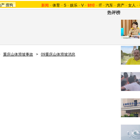
地产
搜狗
新闻
-
体育
-
S
-
娱乐
-
V
-
财经
-
IT
-
汽车
-
房产
-
女人
-
热评榜
>
重庆山体滑坡事故
>
09重庆山体滑坡消息