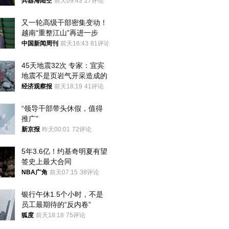
用核武器保护
兵器海陆空
前天09:43
27评论
又一轮高级干部密集变动！
越南“重整江山”再进一步
中国新闻周刊
前天16:43
81评论
45天地震32次 专家：宜宾
地震不是页岩气开采造成的
经济观察报
前天18:19
41评论
“领导干部带头休假，值得
推广”
新京报
昨天00:01
72评论
5年3.6亿！约基奇明夏有望
签史上最大合同
NBA广角
前天07:15
38评论
银行午休1.5个小时，不是
员工最期待的“反内卷”
狐度
前天18:18
75评论