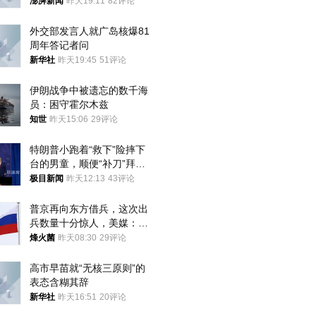
澎湃新闻
昨天19:11
82评论
外交部发言人就广岛核爆81
周年答记者问
新华社
昨天19:45
51评论
伊朗战争中被遗忘的数千海
员：困守霍尔木兹
知世
昨天15:06
29评论
特朗普小跑着“救下”险摔下
台的男童，顺便“补刀”拜
登：“我可不想他像拜登一
极目新闻
昨天12:13
43评论
样摔下来”
普京再向东方借兵，这次出
兵数量十分惊人，美媒：俄
朝要动真格？
烽火菌
昨天08:30
29评论
高市早苗就“无核三原则”的
表态含糊其辞
新华社
昨天16:51
20评论