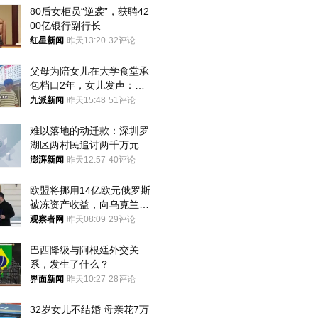
80后女柜员“逆袭”，获聘42
00亿银行副行长
红星新闻
昨天13:20
32评论
父母为陪女儿在大学食堂承
包档口2年，女儿发声：初
衷是为了陪伴，毕业后将不
九派新闻
昨天15:48
51评论
再营业
难以落地的动迁款：深圳罗
湖区两村民追讨两千万元动
迁款八年未果
澎湃新闻
昨天12:57
40评论
欧盟将挪用14亿欧元俄罗斯
被冻资产收益，向乌克兰提
供援助
观察者网
昨天08:09
29评论
巴西降级与阿根廷外交关
系，发生了什么？
界面新闻
昨天10:27
28评论
32岁女儿不结婚 母亲花7万