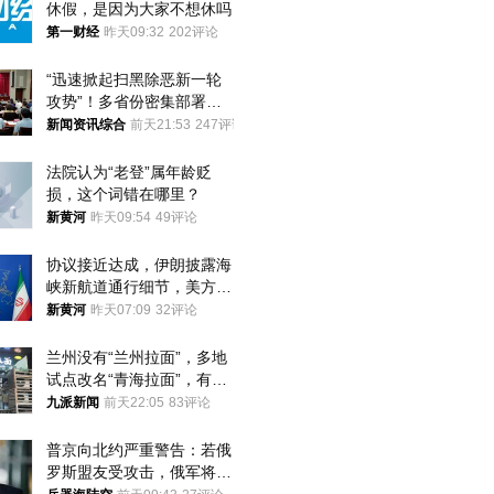
休假，是因为大家不想休吗
第一财经
昨天09:32
202评论
“迅速掀起扫黑除恶新一轮
攻势”！多省份密集部署，
公布举报方式
新闻资讯综合
前天21:53
247评论
法院认为“老登”属年龄贬
损，这个词错在哪里？
新黄河
昨天09:54
49评论
协议接近达成，伊朗披露海
峡新航道通行细节，美方再
提“倒计时”
新黄河
昨天07:09
32评论
兰州没有“兰州拉面”，多地
试点改名“青海拉面”，有商
家改名已两年
九派新闻
前天22:05
83评论
普京向北约严重警告：若俄
罗斯盟友受攻击，俄军将动