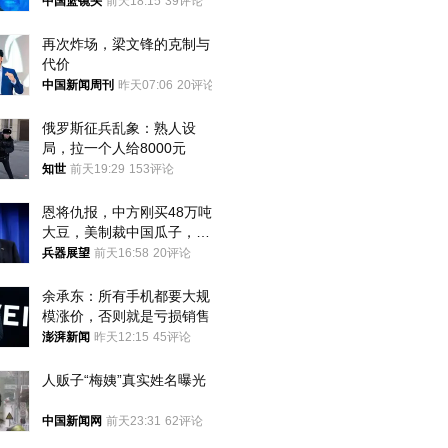
普森
中国篮镜头
前天18:15
39评论
再次炸场，梁文锋的克制与
代价
中国新闻周刊
昨天07:06
20评论
俄罗斯征兵乱象：熟人设
局，拉一个人给8000元
知世
前天19:29
153评论
恩将仇报，中方刚买48万吨
大豆，美制裁中国瓜子，布
林肯措辞变了
兵器展望
前天16:58
20评论
余承东：所有手机都要大规
模涨价，否则就是亏损销售
澎湃新闻
昨天12:15
45评论
人贩子“梅姨”真实姓名曝光
中国新闻网
前天23:31
62评论