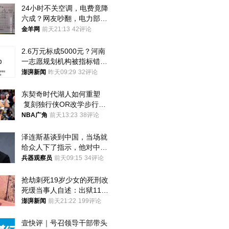
24小时不关空调，电费竟降
六成？网友吵翻，电力部门
回应→
金羊网
前天21:13
42评论
2.6万元标成5000元？河南
一志愿规划机构被指标错学
费致考生复读
澎湃新闻
昨天09:29
32评论
东契奇时代湖人如何重塑
 复刻独行侠OR改学步行
者？
NBA广角
前天13:23
38评论
泽连斯基谈到中国，当场就
给众人下了指示，他对中国
和中乌关系，显然又有了新
兵器观察员
前天09:15
34评论
的想法
抢劫刺死19岁少女的死刑改
死缓当事人自述：出狱11年
间始终刻意躲避被害人家属
澎湃新闻
前天21:22
199评论
壹快评｜号召领导干部带头