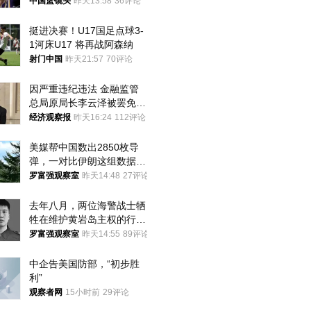
中国篮镜头
昨天13:58
36评论
挺进决赛！U17国足点球3-
1河床U17 将再战阿森纳
射门中国
昨天21:57
70评论
因严重违纪违法 金融监管
总局原局长李云泽被罢免全
国人大代表
经济观察报
昨天16:24
112评论
美媒帮中国数出2850枚导
弹，一对比伊朗这组数据，
发现出大事了
罗富强观察室
昨天14:48
27评论
去年八月，两位海警战士牺
牲在维护黄岩岛主权的行动
中
罗富强观察室
昨天14:55
89评论
中企告美国防部，“初步胜
利”
观察者网
15小时前
29评论