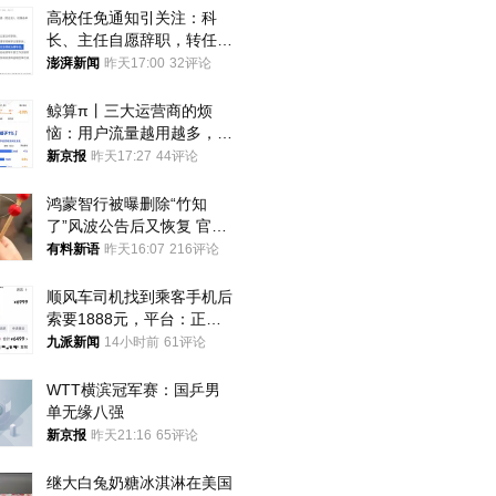
高校任免通知引关注：科
长、主任自愿辞职，转任思
政辅导员
澎湃新闻
昨天17:00
32评论
鲸算π丨三大运营商的烦
恼：用户流量越用越多，收
入却越来越少
新京报
昨天17:27
44评论
鸿蒙智行被曝删除“竹知
了”风波公告后又恢复 官媒
曾力挺：劝华为要大度的，
有料新语
昨天16:07
216评论
你们适不适合？
顺风车司机找到乘客手机后
索要1888元，平台：正和
司机沟通协商
九派新闻
14小时前
61评论
WTT横滨冠军赛：国乒男
单无缘八强
新京报
昨天21:16
65评论
继大白兔奶糖冰淇淋在美国