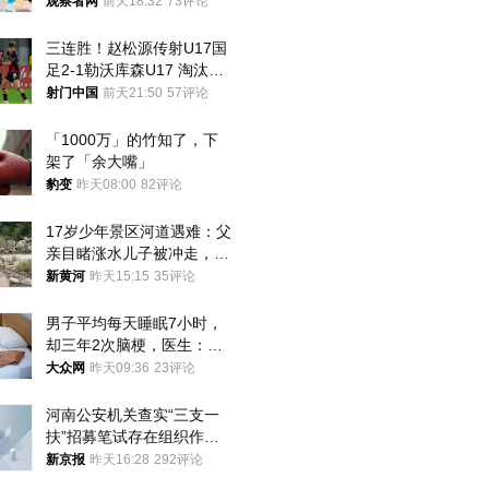
就别看
观察者网
前天18:32
73评论
三连胜！赵松源传射U17国
足2-1勒沃库森U17 淘汰赛
将战河床
射门中国
前天21:50
57评论
「1000万」的竹知了，下
架了「余大嘴」
豹变
昨天08:00
82评论
17岁少年景区河道遇难：父
亲目睹涨水儿子被冲走，当
地排除上游泄洪，家属盼厘
新黄河
昨天15:15
35评论
清责任
男子平均每天睡眠7小时，
却三年2次脑梗，医生：这
样睡觉更伤身
大众网
昨天09:36
23评论
河南公安机关查实“三支一
扶”招募笔试存在组织作弊
犯罪行为
新京报
昨天16:28
292评论