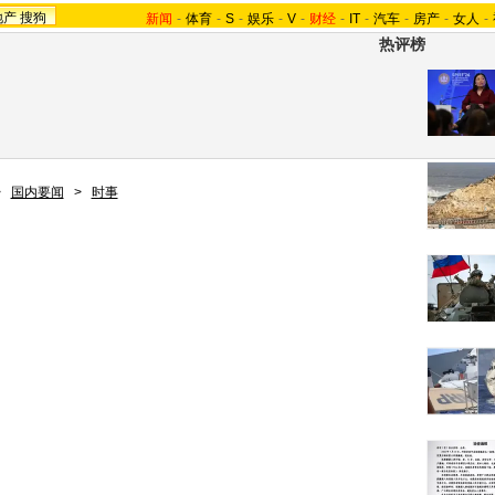
地产
搜狗
新闻
-
体育
-
S
-
娱乐
-
V
-
财经
-
IT
-
汽车
-
房产
-
女人
-
热评榜
>
国内要闻
>
时事