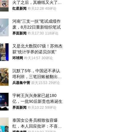
火了之后，其糖纸又火了！
海外博主盛赞：平面设计经
红星新闻
昨天12:28
40评论
典之作
河南“三支一扶”笔试成绩作
废，8月22日重新组织笔试
界面新闻
昨天17:30
118评论
又是北大数院07级！苏炜杰
获“统计学界的诺贝尔奖”
环球网
昨天14:57
30评论
沉默了5年，中国还不承认
塔利班，三笔旧账被翻出，
最大风险出现
兵器集中营
前天15:53
29评论
宇树王兴兴身家已超180
亿，一批90后新贵也将诞生
界面新闻
昨天10:22
59评论
泰国女公务员精致妆容爆
红，本人回应批评：不喜欢