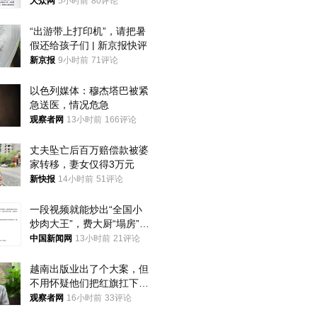
获
大众网
5小时前
80评论
“出游带上打印机”，请把暑
假还给孩子们 | 新京报快评
新京报
9小时前
71评论
以色列媒体：穆杰塔巴被紧
急送医，情况危急
观察者网
13小时前
166评论
丈夫坠亡后百万赔偿款被婆
家转移，妻女仅得3万元
新快报
14小时前
51评论
一段视频就能炒出“全国小
炒肉大王”，费大厨“塌房”了
吗？
中国新闻网
13小时前
21评论
越南出版业出了个大案，但
不用怀疑他们把红旗扛下去
的决心
观察者网
16小时前
33评论