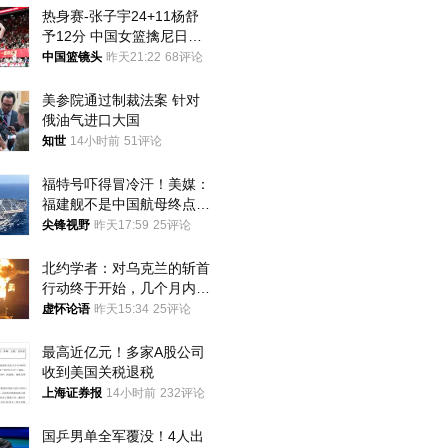
热身赛-张子宇24+11杨舒
予12分 中国女篮擒尼日利
亚
中国篮镜头
昨天21:22
68评论
美参院通过制裁法案 针对
俄油气进口大国
知世
14小时前
51评论
福特号吓得冒冷汗！美媒：
福建舰不是中国航母终点，
而是新起点！
尖锋视野
昨天17:59
25评论
北约学者：对乌克兰的斩首
行动终于开始，几个月内乌
将投降
虚怀论语
昨天15:34
25评论
最高近亿元！多家A股公司
收到美国关税退税
上海证券报
14小时前
232评论
国乒男单全军覆没！4人出