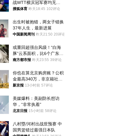
战WTT横滨冠军赛均无缘
八强
搜狐体育
昨天18:45
102评论
出生时被抱错，两女子错换
37年人生，最新进展
中国新闻周刊
昨天21:50
20评论
或重回超强台风级！“白海
豚”云系面积，比6个广东还
大！深圳官方：注意这件事
南方都市报
昨天23:55
39评论
你也在算北京购房账？公积
金最高340万，非京籍社保
1年
新京报
13小时前
57评论
美媒爆料：美副防长想访
华，“非常执着”
北京日报
15小时前
58评论
八村塁/河村出战世预赛 中
国男篮错过最强日本队