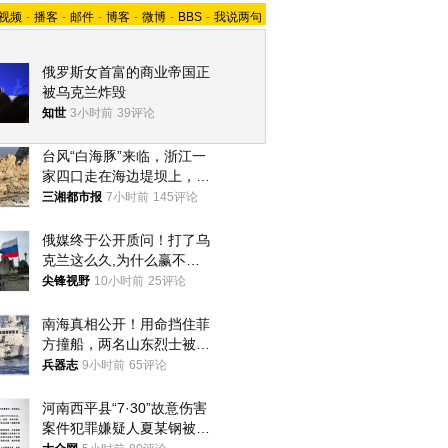
视频
-
播客
-
邮件
-
博客
-
微博
-
BBS
-
我说两句
俄罗斯女首富的商业帝国正
被乌克兰炸毁
知世
3小时前
39评论
台风“白海豚”来临，浙江一
家四口走在海边堤坝上，其
中9岁男孩被巨浪卷入海
三湘都市报
7小时前
145评论
中，搜救仍在进行
俄媒终于公开质问！打了乌
克兰这么久,为什么赢不了?
答案令人沉默
尖锋视野
10小时前
25评论
南海真相公开！用命挡住菲
方撞船，两名山东烈士被授
武警最高荣誉
兵器志
9小时前
65评论
河南西平县“7·30”故意伤害
案件犯罪嫌疑人夏某钢被抓