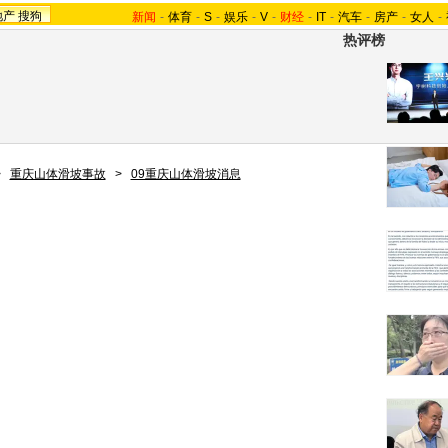
地产
搜狗
新闻
-
体育
-
S
-
娱乐
-
V
-
财经
-
IT
-
汽车
-
房产
-
女人
-
热评榜
>
重庆山体滑坡事故
>
09重庆山体滑坡消息