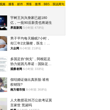
视频
-
播客
-
邮件
-
博客
-
微博
-
BBS
-
我说两句
宇树王兴兴身家已超180
亿，一批90后新贵也将诞生
界面新闻
5小时前
47评论
男子平均每天睡眠7小时，
却三年2次脑梗，医生：这
样睡觉更伤身
大众网
6小时前
21评论
多国足协“倒戈”，阿根廷足
协力挺因凡蒂诺：国际足联
今后应继续在其领导下前行
观察者网
6小时前
33评论
假结婚证做出真胚胎 谁有
权销毁?
南方都市报
8小时前
36评论
人大教授花35万公款考证莫
言家世 荒诞吗