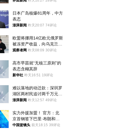
界面新闻
昨天10:27
28评论
日本广岛核爆81周年，中方
表态
澎湃新闻
昨天20:07
74评论
欧盟将挪用14亿欧元俄罗斯
被冻资产收益，向乌克兰提
供援助
观察者网
昨天08:09
30评论
高市早苗就“无核三原则”的
表态含糊其辞
新华社
昨天16:51
19评论
难以落地的动迁款：深圳罗
湖区两村民追讨两千万元动
迁款八年未果
澎湃新闻
昨天12:57
49评论
实力外援加盟！ 官方：北
京首钢签下巴里·布朗和桑
普森
中国篮镜头
前天18:15
39评论