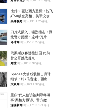
财富研究所
昨天16:07
25评论
比歼36更让西方恐慌！沈飞
歼50破空亮相，美军没攻克
的技术被拿下
尖锋视野
昨天13:31
25评论
刀片式插入，猛烈撞击！湖
北警方提醒：这种“刀片超
车”，太危险了
环球网
昨天15:50
27评论
俄罗斯政客逃往法国 此前
曾公开挑战普京
知世
昨天18:38
92评论
SpaceX火箭残骸撞击月球
细节：约7倍音速，砸出直
径约30米撞击坑
大众网
昨天16:11
32评论
重庆“代人信访被判寻衅滋
事”案检方撤诉、警方撤
案，两被告人获国赔
澎湃新闻
昨天17:33
171评论