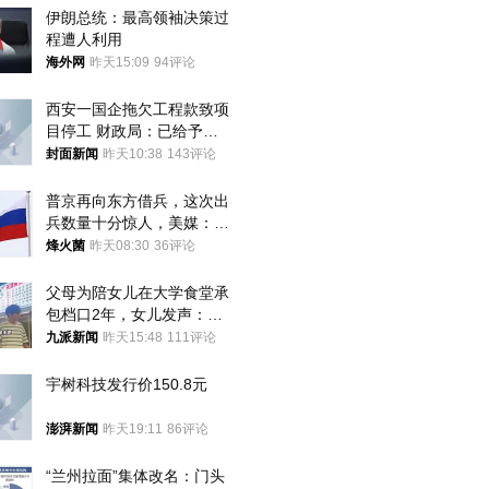
伊朗总统：最高领袖决策过
程遭人利用
海外网
昨天15:09
94评论
西安一国企拖欠工程款致项
目停工 财政局：已给予处
分，正督促整改
封面新闻
昨天10:38
143评论
普京再向东方借兵，这次出
兵数量十分惊人，美媒：俄
朝要动真格？
烽火菌
昨天08:30
36评论
父母为陪女儿在大学食堂承
包档口2年，女儿发声：初
衷是为了陪伴，毕业后将不
九派新闻
昨天15:48
111评论
再营业
宇树科技发行价150.8元
澎湃新闻
昨天19:11
86评论
“兰州拉面”集体改名：门头