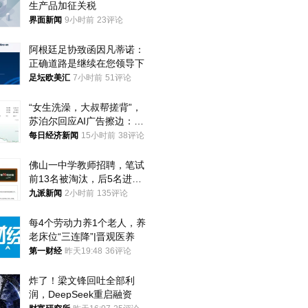
生产品加征关税
界面新闻
9小时前
23评论
阿根廷足协致函因凡蒂诺：
正确道路是继续在您领导下
足坛欧美汇
7小时前
51评论
“女生洗澡，大叔帮搓背”，
苏泊尔回应AI广告擦边：视
频全下架，已强化内容管理
每日经济新闻
15小时前
38评论
与审核
佛山一中学教师招聘，笔试
前13名被淘汰，后5名进体
检，被疑萝卜岗，官方通
九派新闻
2小时前
135评论
报：已叫停
每4个劳动力养1个老人，养
老床位“三连降”|晋观医养
第一财经
昨天19:48
36评论
炸了！梁文锋回吐全部利
润，DeepSeek重启融资