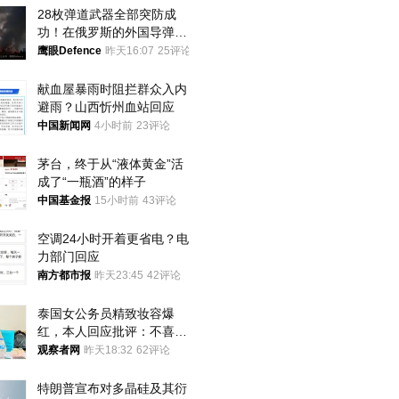
28枚弹道武器全部突防成
功！在俄罗斯的外国导弹发
射车都是合法打击目标
鹰眼Defence
昨天16:07
25评论
献血屋暴雨时阻拦群众入内
避雨？山西忻州血站回应
中国新闻网
4小时前
23评论
茅台，终于从“液体黄金”活
成了“一瓶酒”的样子
中国基金报
15小时前
43评论
空调24小时开着更省电？电
力部门回应
南方都市报
昨天23:45
42评论
泰国女公务员精致妆容爆
红，本人回应批评：不喜欢
就别看
观察者网
昨天18:32
62评论
特朗普宣布对多晶硅及其衍