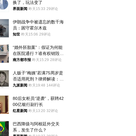
换了，玩法变了
界面新闻
昨天15:33
29评论
伊朗战争中被遗忘的数千海
员：困守霍尔木兹
知世
昨天15:06
29评论
“婚外胚胎案”：假证为何能
在医院通行？谁有权销毁胚
胎？
南方都市报
昨天15:29
28评论
人贩子“梅姨”若满75周岁是
否适用死刑？律师解读：很
大概率不会被判处死刑
九派新闻
昨天19:48
144评论
80后女柜员“逆袭”，获聘42
00亿银行副行长
红星新闻
昨天13:20
32评论
巴西降级与阿根廷外交关
系，发生了什么？