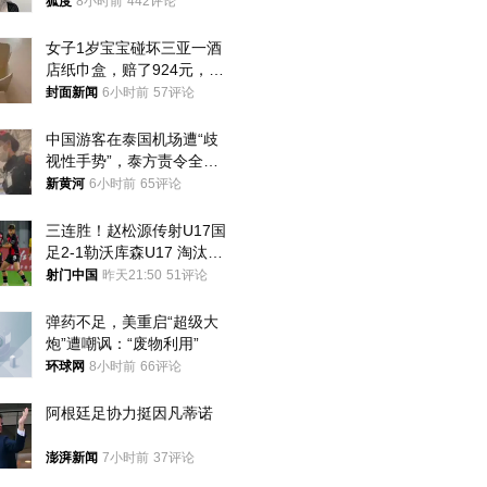
狐度
8小时前
442评论
女子1岁宝宝碰坏三亚一酒
店纸巾盒，赔了924元，发
帖吐槽后酒店退还一半的
封面新闻
6小时前
57评论
钱，当地市监局回应
中国游客在泰国机场遭“歧
视性手势”，泰方责令全面
调查，对责任人采取最严厉
新黄河
6小时前
65评论
处分
三连胜！赵松源传射U17国
足2-1勒沃库森U17 淘汰赛
将战河床
射门中国
昨天21:50
51评论
弹药不足，美重启“超级大
炮”遭嘲讽：“废物利用”
环球网
8小时前
66评论
阿根廷足协力挺因凡蒂诺
澎湃新闻
7小时前
37评论