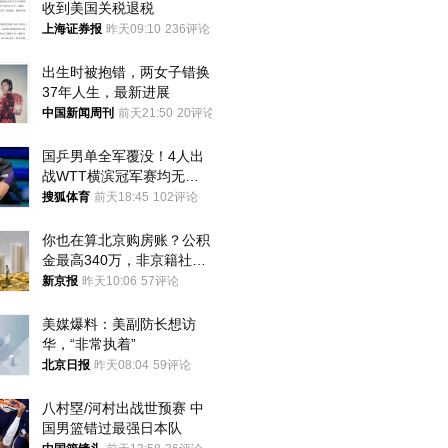
收到美国关税退税
上海证券报
昨天09:10
236评论
出生时被抱错，两女子错换
37年人生，最新进展
中国新闻周刊
前天21:50
20评论
国乒男单全军覆没！4人出
战WTT横滨冠军赛均无缘
八强
搜狐体育
前天18:45
102评论
你也在算北京购房账？公积
金最高340万，非京籍社保
1年
新京报
昨天10:06
57评论
美媒爆料：美副防长想访
华，“非常执着”
北京日报
昨天08:04
59评论
八村塁/河村出战世预赛 中
国男篮错过最强日本队