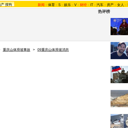
地产
搜狗
新闻
-
体育
-
S
-
娱乐
-
V
-
财经
-
IT
-
汽车
-
房产
-
女人
-
热评榜
>
重庆山体滑坡事故
>
09重庆山体滑坡消息