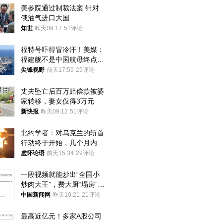
美参院通过制裁法案 针对
俄油气进口大国
知世
昨天09:17
51评论
福特号吓得冒冷汗！美媒：
福建舰不是中国航母终点，
而是新起点！
尖锋视野
前天17:59
25评论
丈夫坠亡后百万赔偿款被婆
家转移，妻女仅得3万元
新快报
昨天09:12
51评论
北约学者：对乌克兰的斩首
行动终于开始，几个月内乌
将投降
虚怀论语
前天15:34
29评论
一段视频就能炒出“全国小
炒肉大王”，费大厨“塌房”了
吗？
中国新闻网
昨天10:21
21评论
最高近亿元！多家A股公司