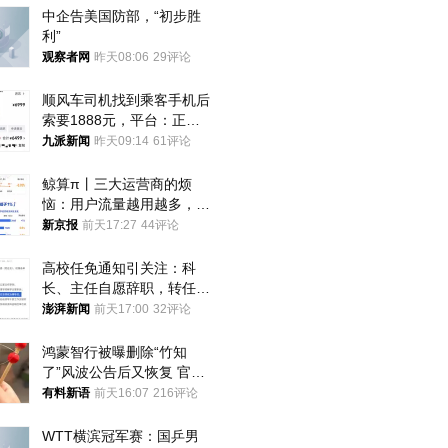
中企告美国防部，“初步胜
利”
观察者网
昨天08:06
29评论
顺风车司机找到乘客手机后
索要1888元，平台：正和
司机沟通协商
九派新闻
昨天09:14
61评论
鲸算π丨三大运营商的烦
恼：用户流量越用越多，收
入却越来越少
新京报
前天17:27
44评论
高校任免通知引关注：科
长、主任自愿辞职，转任思
政辅导员
澎湃新闻
前天17:00
32评论
鸿蒙智行被曝删除“竹知
了”风波公告后又恢复 官媒
曾力挺：劝华为要大度的，
有料新语
前天16:07
216评论
你们适不适合？
WTT横滨冠军赛：国乒男