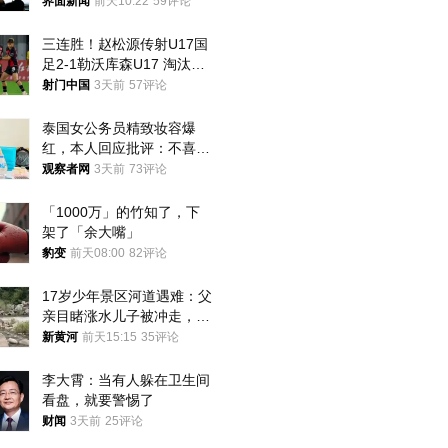
界面新闻
前天10:22
59评论
三连胜！赵松源传射U17国
足2-1勒沃库森U17 淘汰赛
将战河床
射门中国
3天前
57评论
泰国女公务员精致妆容爆
红，本人回应批评：不喜欢
就别看
观察者网
3天前
73评论
「1000万」的竹知了，下
架了「余大嘴」
豹变
前天08:00
82评论
17岁少年景区河道遇难：父
亲目睹涨水儿子被冲走，当
地排除上游泄洪，家属盼厘
新黄河
前天15:15
35评论
清责任
李大霄：当有人躲在卫生间
看盘，就要警惕了
财闻
3天前
25评论