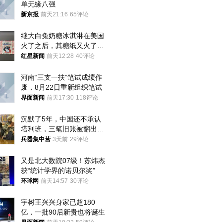
单无缘八强
新京报
前天21:16
65评论
继大白兔奶糖冰淇淋在美国
火了之后，其糖纸又火了！
海外博主盛赞：平面设计经
红星新闻
前天12:28
40评论
典之作
河南“三支一扶”笔试成绩作
废，8月22日重新组织笔试
界面新闻
前天17:30
118评论
沉默了5年，中国还不承认
塔利班，三笔旧账被翻出，
最大风险出现
兵器集中营
3天前
29评论
又是北大数院07级！苏炜杰
获“统计学界的诺贝尔奖”
环球网
前天14:57
30评论
宇树王兴兴身家已超180
亿，一批90后新贵也将诞生