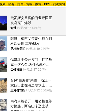
视频
-
播客
-
邮件
-
博客
-
微博
-
BBS
-
我说两句
俄罗斯女首富的商业帝国正
被乌克兰炸毁
知世
昨天20:27
44评论
阿媒：梅西父亲豪尔赫在阿
根廷去世 享年68岁
足坛欧美汇
昨天18:49
28评论
俄媒终于公开质问！打了乌
克兰这么久,为什么赢不了?
答案令人沉默
尖锋视野
昨天13:47
26评论
台风“白海豚”来临，浙江一
家四口走在海边堤坝上，其
中9岁男孩被巨浪卷入海
三湘都市报
昨天16:32
150评论
中，搜救仍在进行
南海真相公开！用命挡住菲
方撞船，两名山东烈士被授