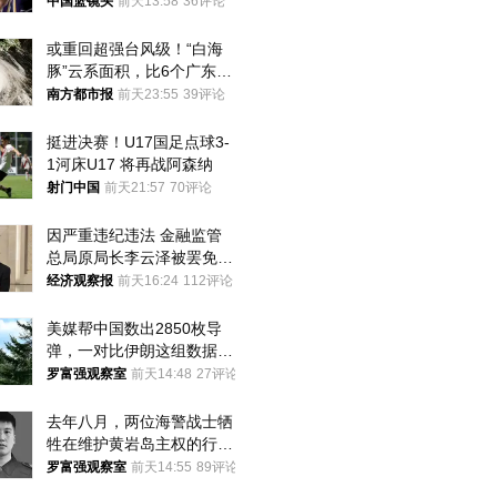
中国篮镜头
前天13:58
36评论
或重回超强台风级！“白海
豚”云系面积，比6个广东还
大！深圳官方：注意这件事
南方都市报
前天23:55
39评论
挺进决赛！U17国足点球3-
1河床U17 将再战阿森纳
射门中国
前天21:57
70评论
因严重违纪违法 金融监管
总局原局长李云泽被罢免全
国人大代表
经济观察报
前天16:24
112评论
美媒帮中国数出2850枚导
弹，一对比伊朗这组数据，
发现出大事了
罗富强观察室
前天14:48
27评论
去年八月，两位海警战士牺
牲在维护黄岩岛主权的行动
中
罗富强观察室
前天14:55
89评论