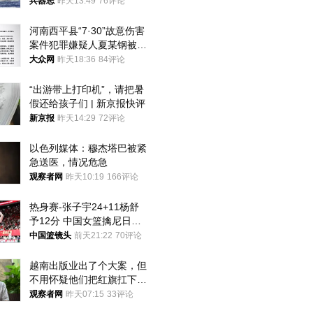
武警最高荣誉
兵器志
昨天13:49
76评论
河南西平县“7·30”故意伤害
案件犯罪嫌疑人夏某钢被抓
获
大众网
昨天18:36
84评论
“出游带上打印机”，请把暑
假还给孩子们 | 新京报快评
新京报
昨天14:29
72评论
以色列媒体：穆杰塔巴被紧
急送医，情况危急
观察者网
昨天10:19
166评论
热身赛-张子宇24+11杨舒
予12分 中国女篮擒尼日利
亚
中国篮镜头
前天21:22
70评论
越南出版业出了个大案，但
不用怀疑他们把红旗扛下去
的决心
观察者网
昨天07:15
33评论