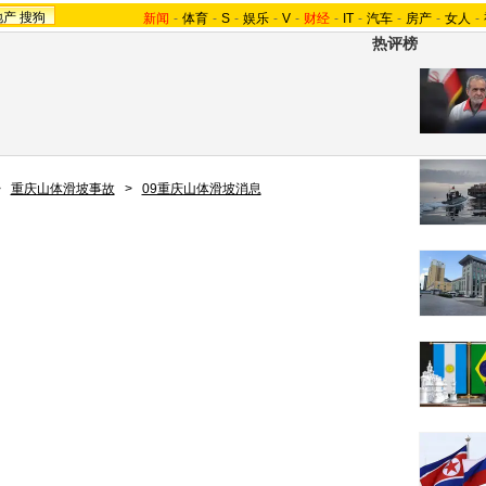
地产
搜狗
新闻
-
体育
-
S
-
娱乐
-
V
-
财经
-
IT
-
汽车
-
房产
-
女人
-
热评榜
>
重庆山体滑坡事故
>
09重庆山体滑坡消息