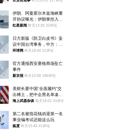
长安街知事
昨天10:41
127评论
伊朗、阿曼霍尔木兹海峡重
开协议曝光：伊朗掌控入湾
航道，与阿曼平分“服务费”
红星新闻
昨天13:28
32评论
日方新版《防卫白皮书》妄
议中国台湾事务，中方：强
烈不满、坚决反对，已向日
环球网
昨天18:40
21评论
方严正交涉
官方通报西安赛格商场坠亡
事件
新京报
昨天15:08
186评论
美财长要中国“全面履约”交
出稀土，把中企黑名单凑到
187家，中方做最坏打算
海上武器杂谈
前天16:02
41评论
第二名被指花钱劝退第一名 
事业编考试还能这么玩
狐度
昨天15:40
41评论