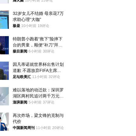
朝要动真格？
烽火菌
10小时前
25评论
32岁女儿不结婚 母亲花7万
求助心理“大咖”
极昼
10小时前
19评论
特朗普小跑着“救下”险摔下
台的男童，顺便“补刀”拜
登：“我可不想他像拜登一
极目新闻
6小时前
30评论
样摔下来”
因凡蒂诺就世界杯出售计划
道歉 不愿放弃FIFA主席职
位
足坛欧美汇
11小时前
32评论
难以落地的动迁款：深圳罗
湖区两村民追讨两千万元动
迁款八年未果
澎湃新闻
5小时前
37评论
再次炸场，梁文锋的克制与
代价
中国新闻周刊
11小时前
20评论