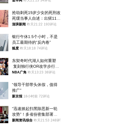
回应→
金羊网
昨天21:13
34评论
抢劫刺死19岁少女的死刑改
死缓当事人自述：出狱11年
间始终刻意躲避被害人家属
澎湃新闻
昨天21:22
193评论
银行午休1.5个小时，不是
员工最期待的“反内卷”
狐度
昨天18:18
74评论
东契奇时代湖人如何重塑
 复刻独行侠OR改学步行
者？
NBA广角
昨天13:23
38评论
“领导干部带头休假，值得
推广”
新京报
18小时前
72评论
“迅速掀起扫黑除恶新一轮
攻势”！多省份密集部署，
公布举报方式
新闻资讯综合
昨天21:53
248评论