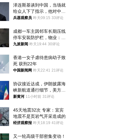
泽连斯基谈到中国，当场就
给众人下了指示，他对中国
和中乌关系，显然又有了新
兵器观察员
昨天09:15
33评论
的想法
成都一车主因邻车长期压线
停车安装防护栏，物业：不
建议装护栏，也会影响自身
九派新闻
昨天19:44
30评论
停车
香港一女子虐待患病幼子致
死 获刑22年
中国新闻网
昨天22:41
21评论
协议接近达成，伊朗披露海
峡新航道通行细节，美方再
提“倒计时”
新黄河
11小时前
31评论
45天地震32次 专家：宜宾
地震不是页岩气开采造成的
经济观察报
昨天18:19
41评论
又一轮高级干部密集变动！