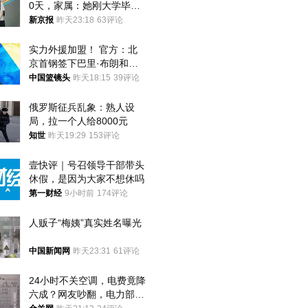
0天，家属：她刚大学毕业
想到山里旅行
新京报
昨天23:18
63评论
实力外援加盟！ 官方：北
京首钢签下巴里·布朗和桑
普森
中国篮镜头
昨天18:15
39评论
俄罗斯征兵乱象：熟人设
局，拉一个人给8000元
知世
昨天19:29
153评论
壹快评｜号召领导干部带头
休假，是因为大家不想休吗
第一财经
9小时前
174评论
人贩子“梅姨”真实姓名曝光
中国新闻网
昨天23:31
61评论
24小时不关空调，电费竟降
六成？网友吵翻，电力部门