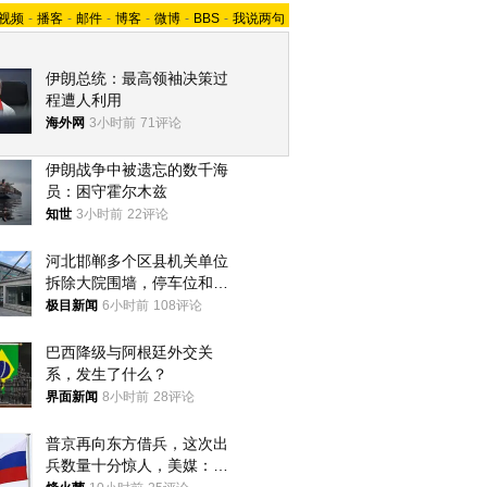
视频
-
播客
-
邮件
-
博客
-
微博
-
BBS
-
我说两句
伊朗总统：最高领袖决策过
程遭人利用
海外网
3小时前
71评论
伊朗战争中被遗忘的数千海
员：困守霍尔木兹
知世
3小时前
22评论
河北邯郸多个区县机关单位
拆除大院围墙，停车位和厕
所免费开放，当地多部门回
极目新闻
6小时前
108评论
应
巴西降级与阿根廷外交关
系，发生了什么？
界面新闻
8小时前
28评论
普京再向东方借兵，这次出
兵数量十分惊人，美媒：俄