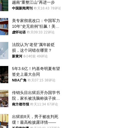
越南“重整江山”再进一步
中国新闻周刊
昨天16:43
78评论
美专家彻底改口：中国军力
10年“史无前例”狂飙！美军
真慌了
虚怀论语
昨天09:33
22评论
法院认为“老登”属年龄贬
损，这个词错在哪里？
新黄河
8小时前
49评论
5年3.6亿！约基奇明夏有望
签史上最大合同
NBA广角
昨天07:15
38评论
传销头目出狱后开办国学书
院，家长被洗脑称孩子挨打
才有效果
南方都市报
昨天11:34
67评论
出狱前8天，男子被改判死
缓！最高检披露详情——