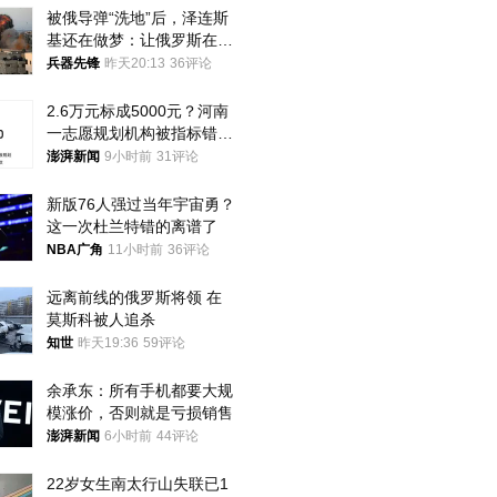
被俄导弹“洗地”后，泽连斯
基还在做梦：让俄罗斯在冬
季前求和？
兵器先锋
昨天20:13
36评论
2.6万元标成5000元？河南
一志愿规划机构被指标错学
费致考生复读
澎湃新闻
9小时前
31评论
新版76人强过当年宇宙勇？
这一次杜兰特错的离谱了
NBA广角
11小时前
36评论
远离前线的俄罗斯将领 在
莫斯科被人追杀
知世
昨天19:36
59评论
余承东：所有手机都要大规
模涨价，否则就是亏损销售
澎湃新闻
6小时前
44评论
22岁女生南太行山失联已1