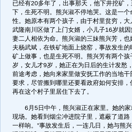
已经有20多年了，出事那天，他下井挖矿，
下，生死不明。熊兴淑不停地哭。这是一个
性。她原本有两个孩子，由于村里贫穷，大
武隆南川区做了上门女婿，小儿子16岁就因
妻二人相依为命。熊兴淑的三妹熊兴芳，也
夫杨武斌，在铁矿地面上烧窑，事故发生的
矿上做事，也是生死不明。熊兴芳有两个孩子
岁，女儿才9岁，她正在为日后的生计发愁
前途考虑，她向来家里做安抚工作的当地干
要求，尽管搬到哪里还要看政府如何安排，
再在这个村子里居住下去了。
6月5日中午，熊兴淑正在家里。她的家
现场。她看到烟尘冲进院子里，遮蔽了道路
一样响。”事故发生后，一连几日，她与熊