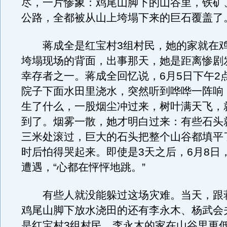
尽，一片惨象：鸡尾山脚下的山谷里，铁矿
公路，全都被从山上垮塌下来的巨石覆盖了
蒋成全是红宝村3组村民，她的家就在鸡
垮塌现场的背面，出事那天，她是距离惨剧
幸存者之一。蒋成全回忆说，6月5日下午2
院子下面水田里浇水，突然听到哗哗一阵响
生了什么，一股烟尘冲过来，树叶满天飞，
到了。烟雾一散，她才明白过来：有些石头
三米处滚过，巨大的石头把整个山谷都填平
时后怕得哭起来。即使是3天之后，6月8日
遭遇，“心都在怦怦地跳。”
有些人就没能躲过这场灾难。当天，跟
鸡尾山脚下放水浇田的还有李永木、杨武会
是红宝村3组村民。李永木的家在山谷里更