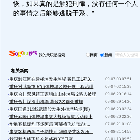
恢，如果真的是触犯刑律，没有任何一个人
的事情之后能够逃脱干系。”
我的天职是搜索
网页
新闻
相关新闻
·
重庆黔江区在建楼垮发生垮塌 致民工1死3...
09-07-03 07:51
·
重庆对武隆"6-5"山体垮塌区域开展工程治理
09-07-02 15:39
·
重庆合川双凤镇王家坝山山体垮塌 2路人被埋
09-06-29 16:14
·
重庆合川煤渣山垮塌 导致2名群众被埋
09-06-29 14:26
·
重庆国道319线武隆段发生外挡墙垮塌(图)
09-06-23 02:34
·
重庆武隆山体垮塌事故大规模搜救活动停止
09-06-20 22:36
·
华航客机爆炸吓坏阿扁 可能换飞机“出访...
07-08-21 01:08
·
事故客机两黑匣子均找到 华航给乘客发压...
07-08-21 14:59
·
我国新支线飞机今年将有3架升空
08-01-13 09:52