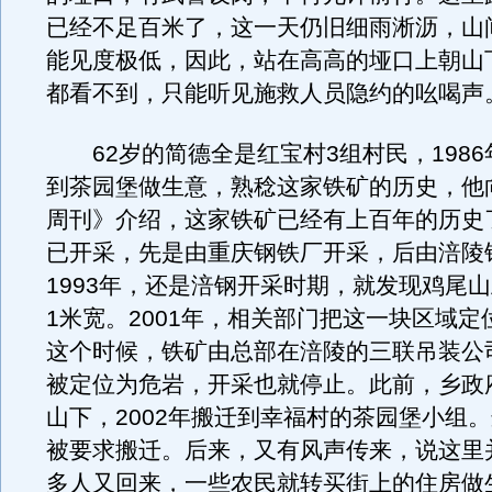
已经不足百米了，这一天仍旧细雨淅沥，山
能见度极低，因此，站在高高的垭口上朝山
都看不到，只能听见施救人员隐约的吆喝声
62岁的简德全是红宝村3组村民，1986
到茶园堡做生意，熟稔这家铁矿的历史，他
周刊》介绍，这家铁矿已经有上百年的历史
已开采，先是由重庆钢铁厂开采，后由涪陵
1993年，还是涪钢开采时期，就发现鸡尾
1米宽。2001年，相关部门把这一块区域定
这个时候，铁矿由总部在涪陵的三联吊装公
被定位为危岩，开采也就停止。此前，乡政
山下，2002年搬迁到幸福村的茶园堡小组
被要求搬迁。后来，又有风声传来，说这里
多人又回来，一些农民就转买街上的住房做