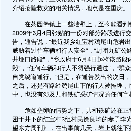
介绍抢险救灾的相关情况，地点是在重庆。
在茶园堡镇上一些墙壁上，至今能看到
2009年6月4日张贴的一份对部分路段进行
告，通告说，“最近我乡红宝村鸡尾山危岩
威胁着过往车辆和行人安全”，“封闭九矿公
井垭口路段”，“乡政府于6月4日起将该路段
毁”，“任何车辆和行人不得强行通过”，“群
自觉绕道通行。”但是，在通告发出的次日
之后，还是有路经鸡尾山下的行人被掩埋，
中，也没有涉及共和铁矿采矿情况的任何字
危如垒卵的情势之下，共和铁矿还在正
困于井下的红宝村3组村民徐良均的妻子李
望东方周刊》，在出事前几天，岩上就往下