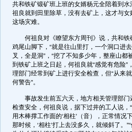
共和铁矿锻矿班上班的女婿杨元全陪着到水
祖良就到田里除草，没有去矿上，这才与女
这场灾难。
何祖良对《瞭望东方周刊》说，共和铁
鸡尾山脚下，“就是往山里打，一个洞口进
叉，全是洞”，“挖了不知多少年，整座山都
到铁矿上班之日起，何祖良就“感觉有危险”
理部门经常到矿上进行安全检查，但“从来
何警告”。
事故发生前五六天，地方相关管理部门
检查安全，何祖良说，据下过井的工人说，
用木棒撑工作面的‘相柱’（音），正常情况
那时候，‘相柱’打上去没多久，就倾斜了。”