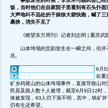
事故发生的时候，李永木与杨武会已经
饭，当时他们在自家院子里看到有石头扑面
大声地叫不远处的干娘徐大碧快跑，喊了三
裹挟，消失不见了
《瞭望东方周刊》记者刘志明 | 重庆武
山体垮塌的悲剧发生在一瞬之间，但并
兆。
6月
在重
矿乡鸡尾山的山体垮塌事件，直接导致山对
民居及路人数十人被埋，截至6月9日12时，
体被发现，63人仍下落不明，其中，铁矿井
仍有生还希望。