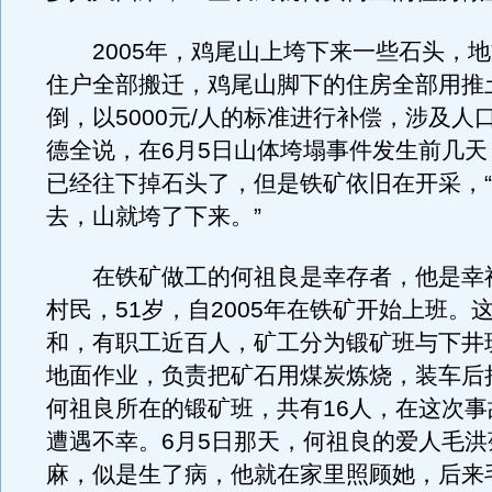
2005年，鸡尾山上垮下来一些石头，地
住户全部搬迁，鸡尾山脚下的住房全部用推
倒，以5000元/人的标准进行补偿，涉及人口
德全说，在6月5日山体垮塌事件发生前几天
已经往下掉石头了，但是铁矿依旧在开采，
去，山就垮了下来。”
在铁矿做工的何祖良是幸存者，他是幸
村民，51岁，自2005年在铁矿开始上班。
和，有职工近百人，矿工分为锻矿班与下井
地面作业，负责把矿石用煤炭炼烧，装车后
何祖良所在的锻矿班，共有16人，在这次事
遭遇不幸。6月5日那天，何祖良的爱人毛洪
麻，似是生了病，他就在家里照顾她，后来