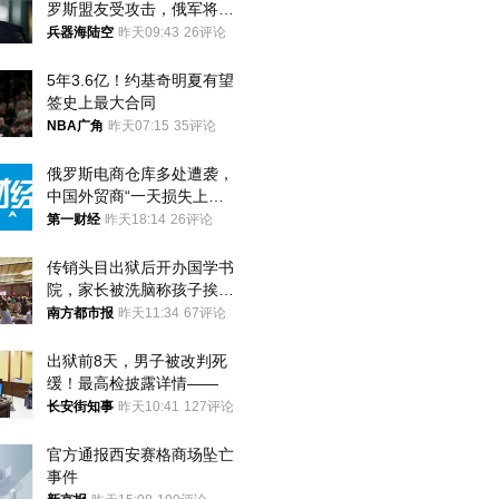
罗斯盟友受攻击，俄军将动
用核武器保护
兵器海陆空
昨天09:43
26评论
5年3.6亿！约基奇明夏有望
签史上最大合同
NBA广角
昨天07:15
35评论
俄罗斯电商仓库多处遭袭，
中国外贸商“一天损失上
万”紧急清仓
第一财经
昨天18:14
26评论
传销头目出狱后开办国学书
院，家长被洗脑称孩子挨打
才有效果
南方都市报
昨天11:34
67评论
出狱前8天，男子被改判死
缓！最高检披露详情——
长安街知事
昨天10:41
127评论
官方通报西安赛格商场坠亡
事件