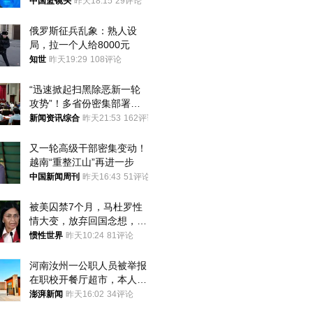
普森
中国篮镜头
昨天18:15
29评论
俄罗斯征兵乱象：熟人设
局，拉一个人给8000元
知世
昨天19:29
108评论
“迅速掀起扫黑除恶新一轮
攻势”！多省份密集部署，
公布举报方式
新闻资讯综合
昨天21:53
162评论
又一轮高级干部密集变动！
越南“重整江山”再进一步
中国新闻周刊
昨天16:43
51评论
被美囚禁7个月，马杜罗性
情大变，放弃回国念想，最
后嘱托已公开
惯性世界
昨天10:24
81评论
河南汝州一公职人员被举报
在职校开餐厅超市，本人回
应称“是给别人帮忙”
澎湃新闻
昨天16:02
34评论