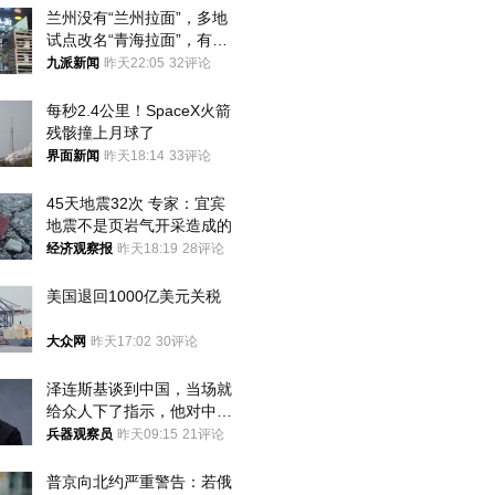
兰州没有“兰州拉面”，多地
试点改名“青海拉面”，有商
家改名已两年
九派新闻
昨天22:05
32评论
每秒2.4公里！SpaceX火箭
残骸撞上月球了
界面新闻
昨天18:14
33评论
45天地震32次 专家：宜宾
地震不是页岩气开采造成的
经济观察报
昨天18:19
28评论
美国退回1000亿美元关税
大众网
昨天17:02
30评论
泽连斯基谈到中国，当场就
给众人下了指示，他对中国
和中乌关系，显然又有了新
兵器观察员
昨天09:15
21评论
的想法
普京向北约严重警告：若俄