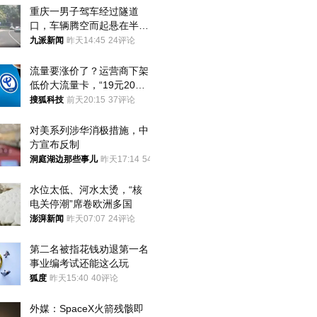
重庆一男子驾车经过隧道
口，车辆腾空而起悬在半
空，消防： 2人已送医，正
九派新闻
昨天14:45
24评论
调查原因
流量要涨价了？运营商下架
低价大流量卡，“19元200
G”成为历史
搜狐科技
前天20:15
37评论
对美系列涉华消极措施，中
方宣布反制
洞庭湖边那些事儿
昨天17:14
54评论
水位太低、河水太烫，“核
电关停潮”席卷欧洲多国
澎湃新闻
昨天07:07
24评论
第二名被指花钱劝退第一名 
事业编考试还能这么玩
狐度
昨天15:40
40评论
外媒：SpaceX火箭残骸即