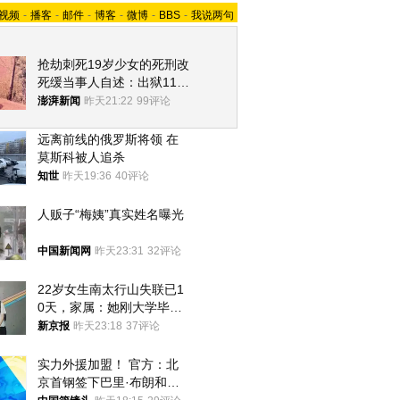
视频
-
播客
-
邮件
-
博客
-
微博
-
BBS
-
我说两句
抢劫刺死19岁少女的死刑改
死缓当事人自述：出狱11年
间始终刻意躲避被害人家属
澎湃新闻
昨天21:22
99评论
远离前线的俄罗斯将领 在
莫斯科被人追杀
知世
昨天19:36
40评论
人贩子“梅姨”真实姓名曝光
中国新闻网
昨天23:31
32评论
22岁女生南太行山失联已1
0天，家属：她刚大学毕业
想到山里旅行
新京报
昨天23:18
37评论
实力外援加盟！ 官方：北
京首钢签下巴里·布朗和桑