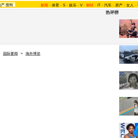
地产
搜狗
新闻
-
体育
-
S
-
娱乐
-
V
-
财经
-
IT
-
汽车
-
房产
-
女人
-
热评榜
>
国际要闻
>
海外博览