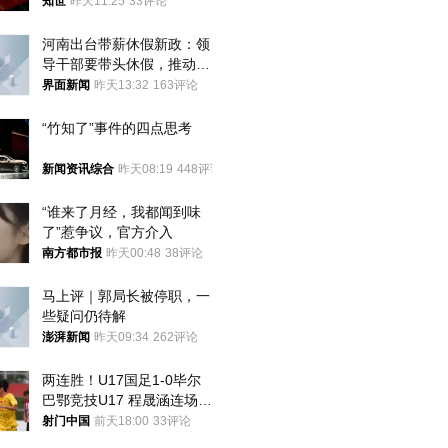
知世
昨天11:25
33评论
河南出台带薪休假新政：领
导干部要带头休假，推动全
员应休尽休、休满休足
界面新闻
昨天13:32
163评论
“竹知了”事件的四点思考
新闻资讯综合
昨天08:19
448评论
“谁来了月经，我都闻到味
了”惹争议，官方介入
南方都市报
昨天00:48
38评论
马上评｜郭局长被停职，一
些疑问仍待解
澎湃新闻
昨天09:34
262评论
两连胜！U17国足1-0毕尔
巴鄂竞技U17 程晟涵连场破
门
射门中国
前天18:00
33评论