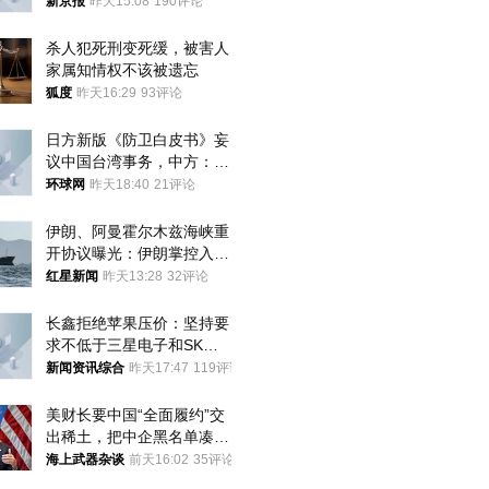
新京报
昨天15:08
190评论
杀人犯死刑变死缓，被害人
家属知情权不该被遗忘
狐度
昨天16:29
93评论
日方新版《防卫白皮书》妄
议中国台湾事务，中方：强
烈不满、坚决反对，已向日
环球网
昨天18:40
21评论
方严正交涉
伊朗、阿曼霍尔木兹海峡重
开协议曝光：伊朗掌控入湾
航道，与阿曼平分“服务费”
红星新闻
昨天13:28
32评论
长鑫拒绝苹果压价：坚持要
求不低于三星电子和SK海
力士
新闻资讯综合
昨天17:47
119评论
美财长要中国“全面履约”交
出稀土，把中企黑名单凑到
187家，中方做最坏打算
海上武器杂谈
前天16:02
35评论