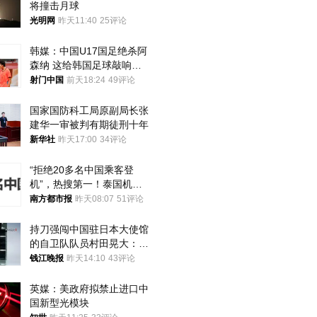
将撞击月球
光明网
昨天11:40
25评论
韩媒：中国U17国足绝杀阿
森纳 这给韩国足球敲响了
警钟
射门中国
前天18:24
49评论
国家国防科工局原副局长张
建华一审被判有期徒刑十年
新华社
昨天17:00
34评论
“拒绝20多名中国乘客登
机”，热搜第一！泰国机场
方道歉
南方都市报
昨天08:07
51评论
持刀强闯中国驻日本大使馆
的自卫队队员村田晃大：对
自己的行为深感后悔；曾申
钱江晚报
昨天14:10
43评论
请保释被驳回
英媒：美政府拟禁止进口中
国新型光模块