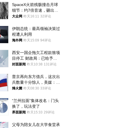
SpaceX火箭残骸撞击月球
细节：约7倍音速，砸出直
径约30米撞击坑
大众网
昨天16:11
32评论
伊朗总统：最高领袖决策过
程遭人利用
海外网
昨天15:09
94评论
西安一国企拖欠工程款致项
目停工 财政局：已给予处
分，正督促整改
封面新闻
昨天10:38
131评论
普京再向东方借兵，这次出
兵数量十分惊人，美媒：俄
朝要动真格？
烽火菌
昨天08:30
33评论
“兰州拉面”集体改名：门头
换了，玩法变了
界面新闻
昨天15:33
29评论
父母为陪女儿在大学食堂承