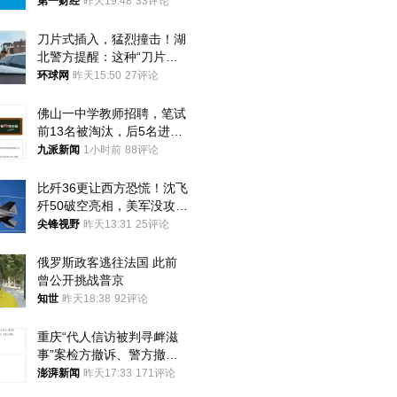
第一财经
昨天19:48
33评论
刀片式插入，猛烈撞击！湖
北警方提醒：这种“刀片超
车”，太危险了
环球网
昨天15:50
27评论
佛山一中学教师招聘，笔试
前13名被淘汰，后5名进体
检，被疑萝卜岗，官方通
九派新闻
1小时前
88评论
报：已叫停
比歼36更让西方恐慌！沈飞
歼50破空亮相，美军没攻克
的技术被拿下
尖锋视野
昨天13:31
25评论
俄罗斯政客逃往法国 此前
曾公开挑战普京
知世
昨天18:38
92评论
重庆“代人信访被判寻衅滋
事”案检方撤诉、警方撤
案，两被告人获国赔
澎湃新闻
昨天17:33
171评论