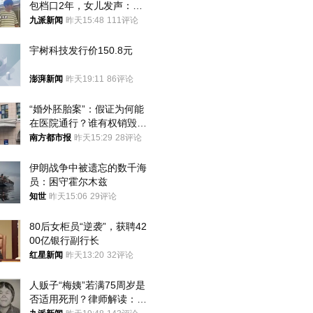
包档口2年，女儿发声：初
衷是为了陪伴，毕业后将不
九派新闻
昨天15:48
111评论
再营业
宇树科技发行价150.8元
澎湃新闻
昨天19:11
86评论
“婚外胚胎案”：假证为何能
在医院通行？谁有权销毁胚
胎？
南方都市报
昨天15:29
28评论
伊朗战争中被遗忘的数千海
员：困守霍尔木兹
知世
昨天15:06
29评论
80后女柜员“逆袭”，获聘42
00亿银行副行长
红星新闻
昨天13:20
32评论
人贩子“梅姨”若满75周岁是
否适用死刑？律师解读：很