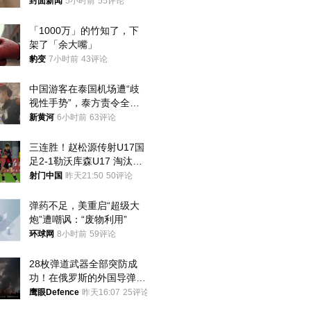
帖吐槽后酒店退还一半的
封面新闻
5小时前
55评论
钱，当地市监局回应
「1000万」的竹知了，下
架了「余大嘴」
豹变
7小时前
43评论
中国游客在泰国机场遭“歧
视性手势”，泰方责令全面
调查，对责任人采取最严厉
新黄河
6小时前
63评论
处分
三连胜！赵松源传射U17国
足2-1勒沃库森U17 淘汰赛
将战河床
射门中国
昨天21:50
50评论
弹药不足，美重启“超级大
炮”遭嘲讽：“废物利用”
环球网
8小时前
59评论
28枚弹道武器全部突防成
功！在俄罗斯的外国导弹发
射车都是合法打击目标
鹰眼Defence
昨天16:07
25评论