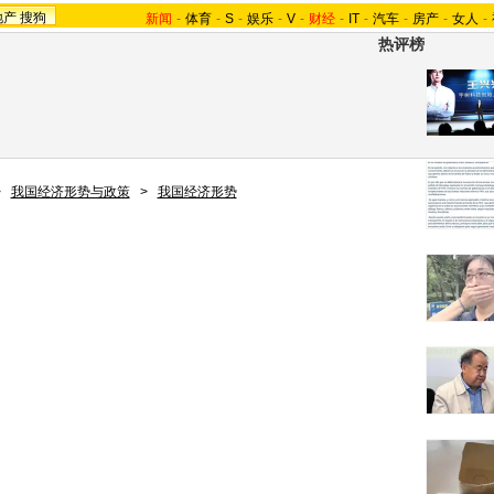
地产
搜狗
新闻
-
体育
-
S
-
娱乐
-
V
-
财经
-
IT
-
汽车
-
房产
-
女人
-
热评榜
>
我国经济形势与政策
>
我国经济形势