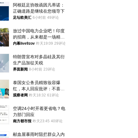
阿根廷足协致函因凡蒂诺：
正确道路是继续在您领导下
足坛欧美汇
6小时前
49评论
放过中国电力企业吧！印度
的招商，从来都是一场精准
收割
内幕live9zov
昨天19:09
29评论
特朗普宣布对多晶硅及其衍
生产品加征关税
界面新闻
8小时前
23评论
泰国女公务员精致妆容爆
红，本人回应批评：不喜欢
就别看
观察者网
昨天18:32
61评论
空调24小时开着更省电？电
力部门回应
南方都市报
昨天23:45
40评论
献血屋暴雨时阻拦群众入内