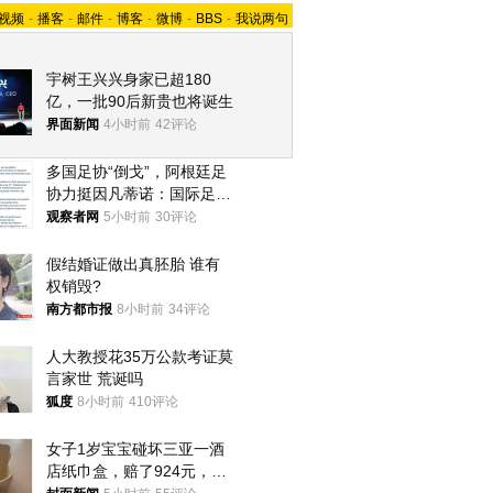
视频
-
播客
-
邮件
-
博客
-
微博
-
BBS
-
我说两句
宇树王兴兴身家已超180
亿，一批90后新贵也将诞生
界面新闻
4小时前
42评论
多国足协“倒戈”，阿根廷足
协力挺因凡蒂诺：国际足联
今后应继续在其领导下前行
观察者网
5小时前
30评论
假结婚证做出真胚胎 谁有
权销毁?
南方都市报
8小时前
34评论
人大教授花35万公款考证莫
言家世 荒诞吗
狐度
8小时前
410评论
女子1岁宝宝碰坏三亚一酒
店纸巾盒，赔了924元，发