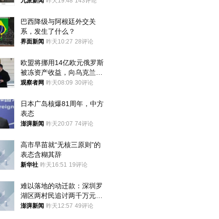
大概率不会被判处死刑
九派新闻
昨天19:48
143评论
巴西降级与阿根廷外交关
系，发生了什么？
界面新闻
昨天10:27
28评论
欧盟将挪用14亿欧元俄罗斯
被冻资产收益，向乌克兰提
供援助
观察者网
昨天08:09
30评论
日本广岛核爆81周年，中方
表态
澎湃新闻
昨天20:07
74评论
高市早苗就“无核三原则”的
表态含糊其辞
新华社
昨天16:51
19评论
难以落地的动迁款：深圳罗
湖区两村民追讨两千万元动
迁款八年未果
澎湃新闻
昨天12:57
49评论