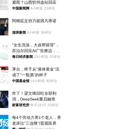
避雨？山西忻州血站回应
中国新闻网
4小时前
23评论
阿根廷足协力挺因凡蒂诺
澎湃新闻
6小时前
36评论
“女生洗澡，大叔帮搓背”，
苏泊尔回应AI广告擦边：视
频全下架，已强化内容管理
每日经济新闻
15小时前
35评论
与审核
茅台，终于从“液体黄金”活
成了“一瓶酒”的样子
中国基金报
14小时前
40评论
炸了！梁文锋回吐全部利
润，DeepSeek重启融资
财富研究所
昨天16:07
25评论
每4个劳动力养1个老人，养
老床位“三连降”|晋观医养