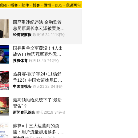
视频
-
播客
-
邮件
-
博客
-
微博
-
BBS
-
我说两句
因严重违纪违法 金融监管
总局原局长李云泽被罢免全
国人大代表
经济观察报
昨天16:24
111评论
国乒男单全军覆没！4人出
战WTT横滨冠军赛均无缘
八强
搜狐体育
昨天18:45
74评论
热身赛-张子宇24+11杨舒
予12分 中国女篮擒尼日利
亚
中国篮镜头
昨天21:22
34评论
最高领袖给总统下了“最后
警告”？
新闻资讯综合
昨天20:19
34评论
鲸算π丨三大运营商的烦
恼：用户流量越用越多，收