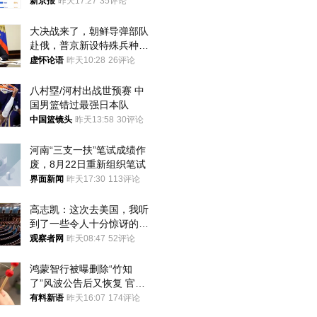
入却越来越少
新京报
昨天17:27
35评论
大决战来了，朝鲜导弹部队
赴俄，普京新设特殊兵种，
76岁老将扛旗
虚怀论语
昨天10:28
26评论
八村塁/河村出战世预赛 中
国男篮错过最强日本队
中国篮镜头
昨天13:58
30评论
河南“三支一扶”笔试成绩作
废，8月22日重新组织笔试
界面新闻
昨天17:30
113评论
高志凯：这次去美国，我听
到了一些令人十分惊讶的消
息
观察者网
昨天08:47
52评论
鸿蒙智行被曝删除“竹知
了”风波公告后又恢复 官媒
曾力挺：劝华为要大度的，
有料新语
昨天16:07
174评论
你们适不适合？