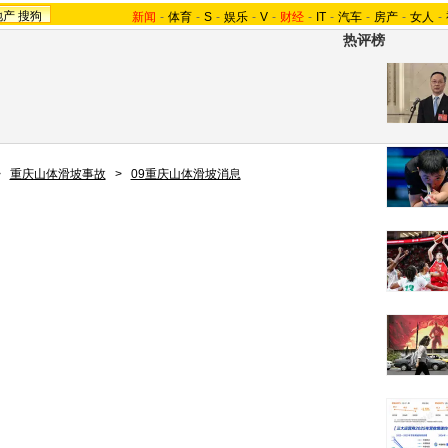
地产
搜狗
新闻
-
体育
-
S
-
娱乐
-
V
-
财经
-
IT
-
汽车
-
房产
-
女人
-
热评榜
>
重庆山体滑坡事故
>
09重庆山体滑坡消息