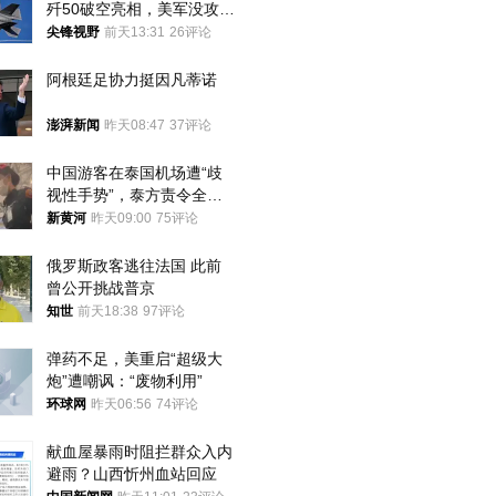
歼50破空亮相，美军没攻克
的技术被拿下
尖锋视野
前天13:31
26评论
阿根廷足协力挺因凡蒂诺
澎湃新闻
昨天08:47
37评论
中国游客在泰国机场遭“歧
视性手势”，泰方责令全面
调查，对责任人采取最严厉
新黄河
昨天09:00
75评论
处分
俄罗斯政客逃往法国 此前
曾公开挑战普京
知世
前天18:38
97评论
弹药不足，美重启“超级大
炮”遭嘲讽：“废物利用”
环球网
昨天06:56
74评论
献血屋暴雨时阻拦群众入内
避雨？山西忻州血站回应