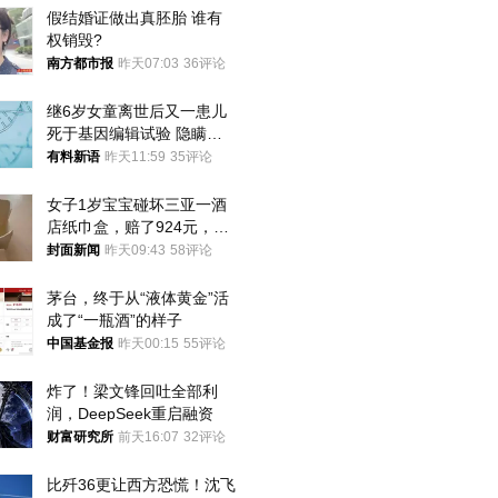
假结婚证做出真胚胎 谁有
权销毁?
南方都市报
昨天07:03
36评论
继6岁女童离世后又一患儿
死于基因编辑试验 隐瞒一
年才对外披露
有料新语
昨天11:59
35评论
女子1岁宝宝碰坏三亚一酒
店纸巾盒，赔了924元，发
帖吐槽后酒店退还一半的
封面新闻
昨天09:43
58评论
钱，当地市监局回应
茅台，终于从“液体黄金”活
成了“一瓶酒”的样子
中国基金报
昨天00:15
55评论
炸了！梁文锋回吐全部利
润，DeepSeek重启融资
财富研究所
前天16:07
32评论
比歼36更让西方恐慌！沈飞