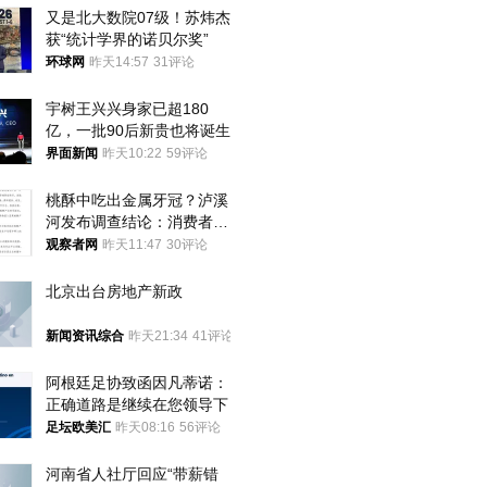
又是北大数院07级！苏炜杰
获“统计学界的诺贝尔奖”
环球网
昨天14:57
31评论
宇树王兴兴身家已超180
亿，一批90后新贵也将诞生
界面新闻
昨天10:22
59评论
桃酥中吃出金属牙冠？泸溪
河发布调查结论：消费者已
澄清，所发视频情况不属实
观察者网
昨天11:47
30评论
北京出台房地产新政
新闻资讯综合
昨天21:34
41评论
阿根廷足协致函因凡蒂诺：
正确道路是继续在您领导下
足坛欧美汇
昨天08:16
56评论
河南省人社厅回应“带薪错