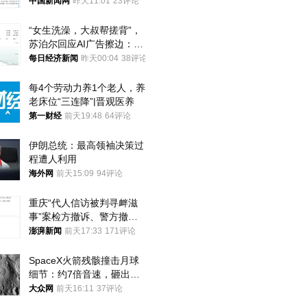
中国新闻网
昨天11:01
23评论
“女生洗澡，大叔帮搓背”，
苏泊尔回应AI广告擦边：视
频全下架，已强化内容管理
每日经济新闻
昨天00:04
38评论
与审核
每4个劳动力养1个老人，养
老床位“三连降”|晋观医养
第一财经
前天19:48
64评论
伊朗总统：最高领袖决策过
程遭人利用
海外网
前天15:09
94评论
重庆“代人信访被判寻衅滋
事”案检方撤诉、警方撤
案，两被告人获国赔
澎湃新闻
前天17:33
171评论
SpaceX火箭残骸撞击月球
细节：约7倍音速，砸出直
径约30米撞击坑
大众网
前天16:11
37评论