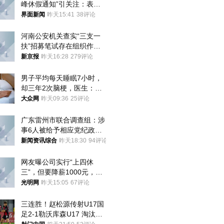
峰休假通知”引关注：表述
不够准确，待修改后印发
界面新闻
昨天15:41
38评论
河南公安机关查实“三支一
扶”招募笔试存在组织作弊
犯罪行为
新京报
昨天16:28
279评论
男子平均每天睡眠7小时，
却三年2次脑梗，医生：这
样睡觉更伤身
大众网
昨天09:36
25评论
广东雷州市联合调查组：涉
事6人被给予相应党纪政务
处分和组织处理
新闻资讯综合
昨天18:30
94评论
网友曝公司实行“上四休
三”，但要降薪1000元，不
接受只能辞职
光明网
昨天15:05
67评论
三连胜！赵松源传射U17国
足2-1勒沃库森U17 淘汰赛