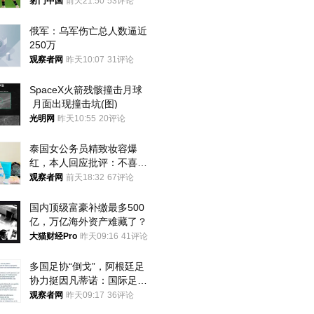
将战河床
射门中国
前天21:50
53评论
俄军：乌军伤亡总人数逼近
250万
观察者网
昨天10:07
31评论
SpaceX火箭残骸撞击月球
 月面出现撞击坑(图)
光明网
昨天10:55
20评论
泰国女公务员精致妆容爆
红，本人回应批评：不喜欢
就别看
观察者网
前天18:32
67评论
国内顶级富豪补缴最多500
亿，万亿海外资产难藏了？
大猫财经Pro
昨天09:16
41评论
多国足协“倒戈”，阿根廷足
协力挺因凡蒂诺：国际足联
今后应继续在其领导下前行
观察者网
昨天09:17
36评论