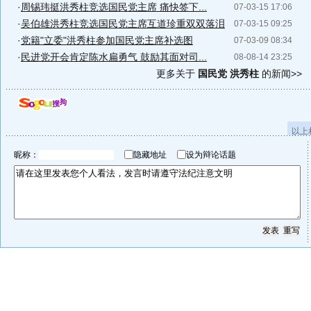
·
周锡玮挺洪秀柱竞选国民党主席 痛快签下...
07-03-15 17:06
·
吴伯雄洪秀柱竞选国民党主席互道珍重双双落泪
07-03-15 09:25
·
党籍"立委"洪秀柱参加国民党主席补选图
07-03-09 08:34
·
民进党开会肯定陈水扁勇气 鼓励其面对司...
08-08-14 23:25
更多关于
国民党 洪秀柱
的新闻>>
以上
昵称：
隐藏地址
设为辩论话题