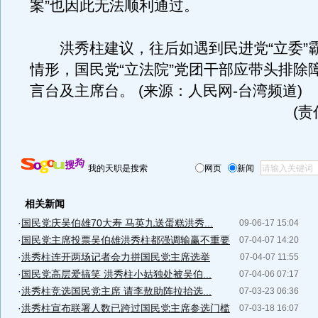
案”也因此无法顺利通过。
洪秀柱建议，往后如遇到民进党“立委”
情形，国民党“立法院”党团干部应带头排除
言台及主席台。 (来源：人民网-台湾频道)
(
我的天职是搜索
网页
新闻
相关新闻
·
国民党庆吴伯雄70大寿 马英九送蛋糕洪秀...
09-06-17 15:04
·
国民党主席投票吴伯雄洪秀柱都强调输赢不重要
07-04-07 14:20
·
洪秀柱连开两场记者会力拼国民党主席选举
07-04-07 11:55
·
国民党高层爱搞笑 洪秀柱小姑独处被吴伯...
07-04-06 07:17
·
洪秀柱竞选国民党主席 请李敖助阵拉抬选...
07-03-23 06:36
·
洪秀柱宣布联署人数已跨过国民党主席参选门槛
07-03-18 16:07