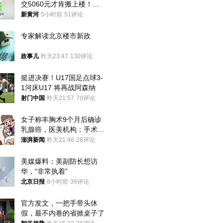
交5060元才肯搬上楼！女
子傻眼了……
新黄河
5小时前
51评论
专家解读北京楼市新政
政事儿
昨天23:47
130评论
挺进决赛！U17国足点球3-
1河床U17 将再战阿森纳
射门中国
昨天21:57
70评论
女子称丰胸术9个月后确诊
乳腺癌，医美机构：手术不
可能引发癌症，建议走司法
澎湃新闻
昨天21:46
28评论
途径
美媒爆料：美副防长想访
华，“非常执着”
北京日报
8小时前
39评论
官方发文，一把手带头休
假，最不内卷的省掀桌子了