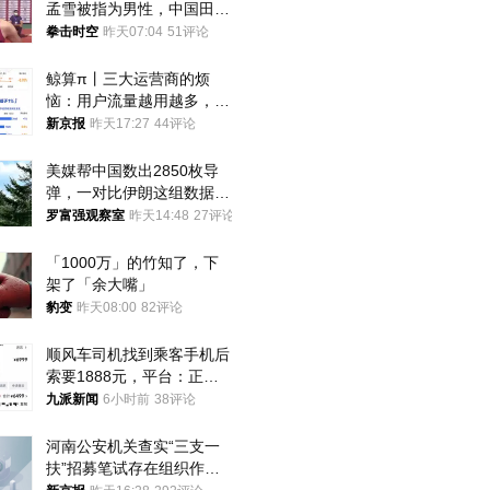
孟雪被指为男性，中国田协
默不作声
拳击时空
昨天07:04
51评论
鲸算π丨三大运营商的烦
恼：用户流量越用越多，收
入却越来越少
新京报
昨天17:27
44评论
美媒帮中国数出2850枚导
弹，一对比伊朗这组数据，
发现出大事了
罗富强观察室
昨天14:48
27评论
「1000万」的竹知了，下
架了「余大嘴」
豹变
昨天08:00
82评论
顺风车司机找到乘客手机后
索要1888元，平台：正和
司机沟通协商
九派新闻
6小时前
38评论
河南公安机关查实“三支一
扶”招募笔试存在组织作弊