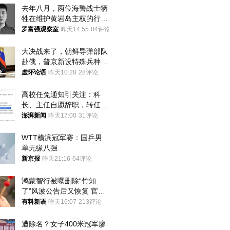
去年八月，两位海警战士牺
牲在维护黄岩岛主权的行动
中
罗富强观察室
昨天14:55
84评论
大决战来了，朝鲜导弹部队
赴俄，普京新设特殊兵种，
76岁老将扛旗
虚怀论语
昨天10:28
28评论
高校任免通知引关注：科
长、主任自愿辞职，转任思
政辅导员
澎湃新闻
昨天17:00
31评论
WTT横滨冠军赛：国乒男
单无缘八强
新京报
昨天21:16
64评论
鸿蒙智行被曝删除“竹知
了”风波公告后又恢复 官媒
曾力挺：劝华为要大度的，
有料新语
昨天16:07
213评论
你们适不适合？
遭除名？女子400米冠军廖