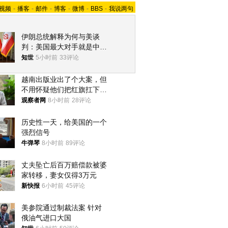
视频
-
播客
-
邮件
-
博客
-
微博
-
BBS
-
我说两句
伊朗总统解释为何与美谈
判：美国最大对手就是中
国，但他们也在对话
知世
5小时前
33评论
越南出版业出了个大案，但
不用怀疑他们把红旗扛下去
的决心
观察者网
8小时前
28评论
历史性一天，给美国的一个
强烈信号
牛弹琴
8小时前
89评论
丈夫坠亡后百万赔偿款被婆
家转移，妻女仅得3万元
新快报
6小时前
45评论
美参院通过制裁法案 针对
俄油气进口大国