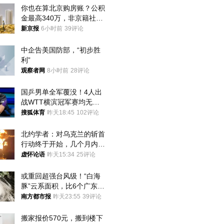
你也在算北京购房账？公积
金最高340万，非京籍社保
1年
新京报
6小时前
39评论
中企告美国防部，“初步胜
利”
观察者网
8小时前
28评论
国乒男单全军覆没！4人出
战WTT横滨冠军赛均无缘
八强
搜狐体育
昨天18:45
102评论
北约学者：对乌克兰的斩首
行动终于开始，几个月内乌
将投降
虚怀论语
昨天15:34
25评论
或重回超强台风级！“白海
豚”云系面积，比6个广东还
大！深圳官方：注意这件事
南方都市报
昨天23:55
39评论
搬家报价570元，搬到楼下