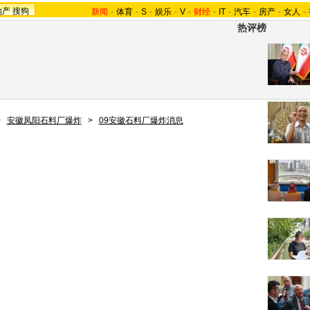
地产
搜狗
新闻
-
体育
-
S
-
娱乐
-
V
-
财经
-
IT
-
汽车
-
房产
-
女人
-
热评榜
>
安徽凤阳石料厂爆炸
>
09安徽石料厂爆炸消息