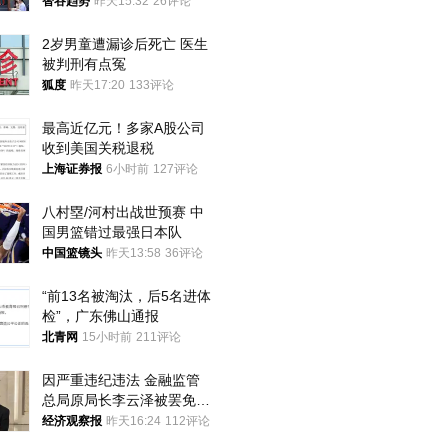
智谷趋势
昨天15:32
26评论
2岁男童遭漏诊后死亡 医生
被判刑有点冤
狐度
昨天17:20
133评论
最高近亿元！多家A股公司
收到美国关税退税
上海证券报
6小时前
127评论
八村塁/河村出战世预赛 中
国男篮错过最强日本队
中国篮镜头
昨天13:58
36评论
“前13名被淘汰，后5名进体
检”，广东佛山通报
北青网
15小时前
211评论
因严重违纪违法 金融监管
总局原局长李云泽被罢免全
国人大代表
经济观察报
昨天16:24
112评论