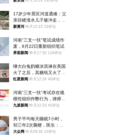
犯罪行为
新京报
昨天16:28
292评论
17岁少年景区河道遇难：父
亲目睹涨水儿子被冲走，当
地排除上游泄洪，家属盼厘
新黄河
昨天15:15
33评论
清责任
河南“三支一扶”笔试成绩作
废，8月22日重新组织笔试
界面新闻
昨天17:30
118评论
继大白兔奶糖冰淇淋在美国
火了之后，其糖纸又火了！
海外博主盛赞：平面设计经
红星新闻
昨天12:28
40评论
典之作
河南“三支一扶”考试存在规
模性组织作弊行为，律师：
涉嫌非法获取国家秘密罪等
九派新闻
昨天22:33
45评论
罪名
男子平均每天睡眠7小时，
却三年2次脑梗，医生：这
样睡觉更伤身
大众网
昨天09:36
23评论