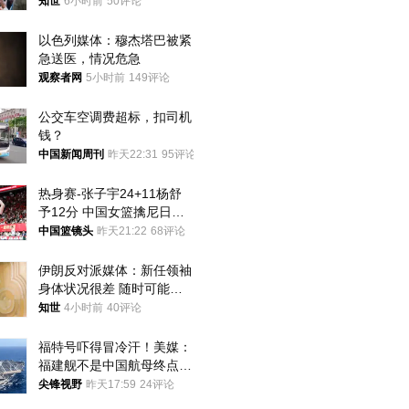
知世
6小时前
50评论
以色列媒体：穆杰塔巴被紧
急送医，情况危急
观察者网
5小时前
149评论
公交车空调费超标，扣司机
钱？
中国新闻周刊
昨天22:31
95评论
热身赛-张子宇24+11杨舒
予12分 中国女篮擒尼日利
亚
中国篮镜头
昨天21:22
68评论
伊朗反对派媒体：新任领袖
身体状况很差 随时可能离
世
知世
4小时前
40评论
福特号吓得冒冷汗！美媒：
福建舰不是中国航母终点，
而是新起点！
尖锋视野
昨天17:59
24评论