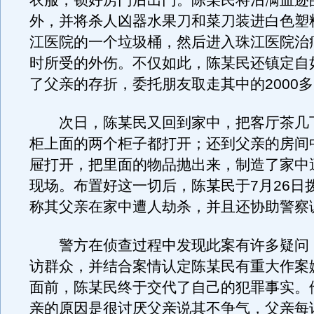
衣服，锁好房门后出门。陈某民将沾满血迹
外，并将杀人凶器水果刀和菜刀装进白色塑
江医院的一个垃圾桶，然后进入珠江医院治
时所受的外伤。不仅如此，陈某民还镇定自
了父亲的存折，委托朋友取走其中的2000
次日，陈某民又回到家中，把客厅茶几
柜上面的两个柜子都打开；还到父亲的房间
屉打开，把里面的物品抛出来，制造了家中
现场。布置好这一切后，陈某民于7月26日拨
称其父亲在家中遭人劫杀，并且还协助警察
警方在侦查过程中发现此案有许多疑问
访群众，并结合案情认定陈某民有重大作案
面前，陈某民终于交代了自己的犯罪事实。
亲的原因是很讨厌父亲说其不争气，父亲每