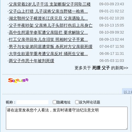
·
父亲背着2岁儿子干活 支架断裂父子同坠三楼
09-03-09 23:43
·
父子山上打猎 儿子误将父亲当野猪一枪将...
09-01-21 02:12
·
湖北鄂州父子横渡长江庆元旦 父亲遇险儿...
09-01-02 10:20
·
父子半夜吵架 父亲将儿子头部打伤后上吊身亡
08-10-13 15:05
·
高中生想退学参军遭父亲阻拦 要求解除父...
08-10-09 09:32
·
打工父亲寻回失儿含泪笑 照相时父子手紧...
08-09-13 02:44
·
男子与女徒弟同居遭背叛 杀死对方父亲获死缓
07-04-07 11:50
·
大学生欲退学重考遭父亲反对 捅死生父被...
06-06-17 11:31
·
两父子作恶十年被判死缓
06-05-03 11:03
更多关于
死缓 父子
的新闻>>
以上
昵称：
隐藏地址
设为辩论话题