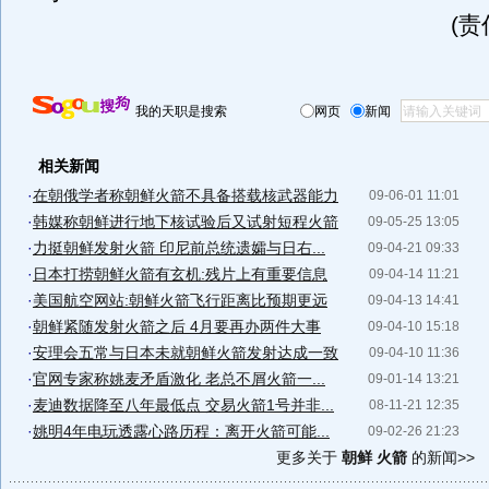
(
我的天职是搜索
网页
新闻
相关新闻
·
在朝俄学者称朝鲜火箭不具备搭载核武器能力
09-06-01 11:01
·
韩媒称朝鲜进行地下核试验后又试射短程火箭
09-05-25 13:05
·
力挺朝鲜发射火箭 印尼前总统遗孀与日右...
09-04-21 09:33
·
日本打捞朝鲜火箭有玄机:残片上有重要信息
09-04-14 11:21
·
美国航空网站:朝鲜火箭飞行距离比预期更远
09-04-13 14:41
·
朝鲜紧随发射火箭之后 4月要再办两件大事
09-04-10 15:18
·
安理会五常与日本未就朝鲜火箭发射达成一致
09-04-10 11:36
·
官网专家称姚麦矛盾激化 老总不屑火箭一...
09-01-14 13:21
·
麦迪数据降至八年最低点 交易火箭1号并非...
08-11-21 12:35
·
姚明4年电玩透露心路历程：离开火箭可能...
09-02-26 21:23
更多关于
朝鲜 火箭
的新闻>>