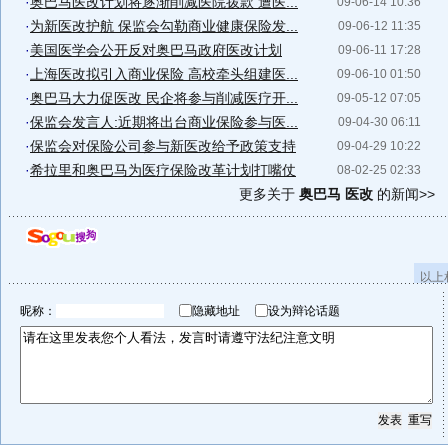
·
奥巴马医改计划将逐渐削减医院拨款 遭医...
09-06-14 10:36
·
为新医改护航 保监会勾勒商业健康保险发...
09-06-12 11:35
·
美国医学会公开反对奥巴马政府医改计划
09-06-11 17:28
·
上海医改拟引入商业保险 高校牵头组建医...
09-06-10 01:50
·
奥巴马大力促医改 民企将参与削减医疗开...
09-05-12 07:05
·
保监会发言人:近期将出台商业保险参与医...
09-04-30 06:11
·
保监会对保险公司参与新医改给予政策支持
09-04-29 10:22
·
希拉里和奥巴马为医疗保险改革计划打嘴仗
08-02-25 02:33
更多关于
奥巴马 医改
的新闻>>
以上
昵称：
隐藏地址
设为辩论话题