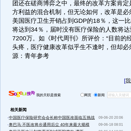
团还在磋商博弈之中，最终的改革方案肯定
方利益的混合机制，但无论如何，改革是必
美国医疗卫生开销占到GDP的18％，这一比例
将达到34％，届时没有医疗保险的人数将达
7200万。如《时代周刊》所评价：“目前的
头疼，医疗健康改革似乎生不逢时，但却必
源：青年参考
[
我
我的天职是搜索
网页
新闻
相关新闻
·
中国医疗保险研究会会长称中国医改面临五挑战
09-06-20 20:06
·
奥巴马:不医改将步通用后尘 40年来最大规模
09-06-18 08:01