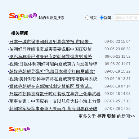
我的天职是搜索
网页
新闻
相关新闻
·
日本一城市误播朝鲜发射导弹警报 市民来...
09-06-23 15:04
·
传朝鲜导弹瞄准夏威夷美要说服中国压朝鲜
09-06-23 08:38
·
奥巴马称美已准备好应对朝鲜导弹发射威胁
09-06-22 11:52
·
视频:日媒体称朝鲜可能向夏威夷方向发射导弹
09-06-20 11:07
·
韩媒称朝鲜导弹将"飞越日本领空打向夏威夷"
09-06-19 15:22
·
视频:美针对朝鲜导弹将在夏威夷部署防导系统
09-06-19 13:37
·
媒体称朝鲜在东部海域划定禁航区 疑将试...
09-06-19 07:14
·
外媒称朝鲜拥有数千吨可装载在导弹上化学武器
09-06-18 14:08
·
军事专家：中国应有一支以航母为核心海上力量
07-07-25 17:13
·
韩朝将军级军事会谈无果而终 黄海划界存分歧
07-07-26 17:29
更多关于
导弹 朝鲜
的新闻>>