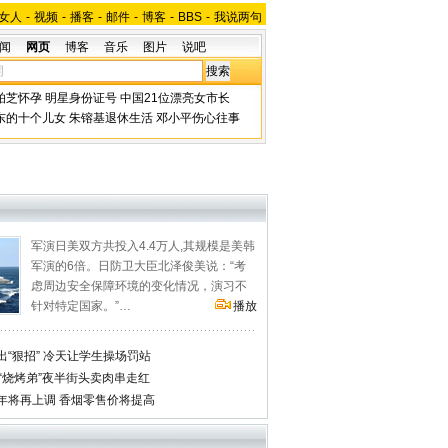
女人
-
视频
-
播客
-
邮件
-
博客
-
BBS
-
我说两句
闻
网页
博客
音乐
图片
说吧
柏芝怀孕
明星身份证号
中国21位漂亮女市长
东的十个儿女
朱镕基退休生活
邓小平伤心往事
军演日美双方共投入4.4万人,其规模是美韩
军演的6倍。日防卫大臣北泽俊美说：“考
虑周边安全保障环境的变化情况，演习不
针对特定国家。”…
播放
“狠招” 冷天让学生操场罚站
“烧烤弟”夜半街头卖肉串走红
年将再上调 香烟零售价将提高