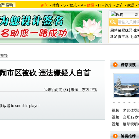
地产
搜狗
新闻
-
体育
-
S
-
娱乐
-
V
-
财经
-
IT
-
汽车
-
房产
-
家居
-
新
周慧敏肥妹照
张
新足协主席
毛泽
会视频
精彩视频
闹市区被砍 违法嫌疑人自首
我来说两句
(3)
| 来源：东方卫视
h播放器
to see this player.
·
视频：老师体罚出
·
视频：合肥12岁
·
视频：烟草税明
编辑推荐