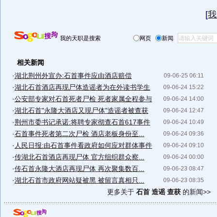
[
我
我的天职是搜索
网页
新闻
相关新闻
·
湖北荆州外宣办:石首事件应由酒店赔偿
09-06-25 06:11
·
湖北石首酒店再现尸体造谣者为在外读书学生
09-06-24 15:22
·
公安部专家对石首死者尸检 死者家属全程参与
09-06-24 14:00
·
湖北石首"永隆大酒店又现尸体"造谣者被查获
09-06-24 12:47
·
荆州市委书记承诺:将聘专家彻查石首617事件
09-06-24 10:49
·
石首事件死者第二次尸检 酒店老板身份至...
09-06-24 09:36
·
人民日报:由石首事件看政府如何应对群体事件
09-06-24 09:10
·
传湖北石首酒店再现尸体 官方组织群众察...
09-06-24 00:00
·
传石首永隆大酒店再现尸体 再次聚集数百...
09-06-23 08:47
·
湖北石首市政府网站疑被黑 被留言真相只...
09-06-23 08:35
更多关于
石首 造谣 查获
的新闻>>