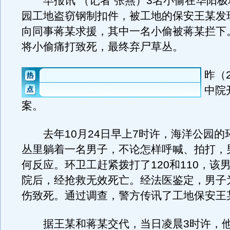
早报讯 （记者 张燕）3名小偷在华阳极
园工地盗窃钢制扣件，被工地的保安王某发
向同事蒋某求援，其中一名小偷被蒋某拦下
将小偷痛打致死，最终弃尸草丛。
昨（
中院
案。
去年10月24日早上7时许，海洋公园的
丛里躺着一名男子，不论怎样呼喊、拍打，
何反应。环卫工赶紧拨打了120和110，该
院后，经抢救无效死亡。经法医鉴定，男子
伤致死。通过调查，警方传讯了工地保安王
据王某和蒋某交代，当日凌晨3时许，他