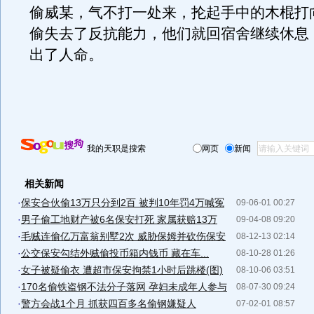
偷威某，气不打一处来，抡起手中的木棍打
偷失去了反抗能力，他们就回宿舍继续休息
出了人命。
我的天职是搜索
网页
新闻
相关新闻
·
保安合伙偷13万只分到2百 被判10年罚4万喊冤
09-06-01 00:27
·
男子偷工地财产被6名保安打死 家属获赔13万
09-04-08 09:20
·
毛贼连偷亿万富翁别墅2次 威胁保姆并砍伤保安
08-12-13 02:14
·
公交保安勾结外贼偷投币箱内钱币 藏在车...
08-10-28 01:26
·
女子被疑偷衣 遭超市保安拘禁1小时后跳楼(图)
08-10-06 03:51
·
170名偷铁盗钢不法分子落网 孕妇未成年人参与
08-07-30 09:24
·
警方会战1个月 抓获四百多名偷钢嫌疑人
07-02-01 08:57