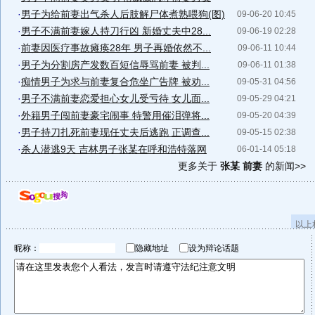
·
男子为给前妻出气杀人后肢解尸体煮熟喂狗(图)
09-06-20 10:45
·
男子不满前妻嫁人持刀行凶 新婚丈夫中28...
09-06-19 02:28
·
前妻因医疗事故瘫痪28年 男子再婚依然不...
09-06-11 10:44
·
男子为分割房产发数百短信辱骂前妻 被判...
09-06-11 01:38
·
痴情男子为求与前妻复合危坐广告牌 被劝...
09-05-31 04:56
·
男子不满前妻恋爱担心女儿受亏待 女儿面...
09-05-29 04:21
·
外籍男子闯前妻豪宅闹事 特警用催泪弹将...
09-05-20 04:39
·
男子持刀扎死前妻现任丈夫后逃跑 正调查...
09-05-15 02:38
·
杀人潜逃9天 吉林男子张某在呼和浩特落网
06-01-14 05:18
更多关于
张某 前妻
的新闻>>
以上
昵称：
隐藏地址
设为辩论话题