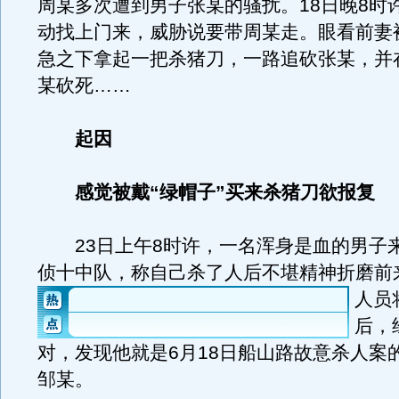
周某多次遭到男子张某的骚扰。18日晚8时
动找上门来，威胁说要带周某走。眼看前妻
急之下拿起一把杀猪刀，一路追砍张某，并
某砍死……
起因
感觉被戴“绿帽子”买来杀猪刀欲报复
23日上午8时许，一名浑身是血的男子
侦十中队，称自己杀了人后不堪精神折磨前
人员
后，
对，发现他就是6月18日船山路故意杀人案
邹某。