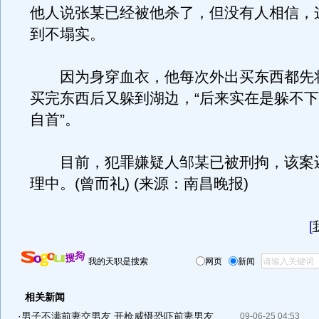
他人说张某已经被他杀了，但没有人相信，
到不塌实。
因为身穿血衣，他每次外出买东西都先
买完东西后又躲到湖边，“后来实在是躲不
自首”。
目前，犯罪嫌疑人邹某已被刑拘，该案
理中。(曾而礼) (来源：南昌晚报)
[
我的天职是搜索
网页
新闻
相关新闻
·
男子不满前妻交男友 开枪威慑恐吓前妻男友
09-06-25 04:53