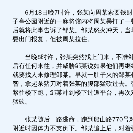
6月18日晚7时许，张某向周某索要钱财
子亭公园附近的一麻将馆内将周某暴打了一
后就将此事告诉了邹某。邹某怒火冲天，当
要出门报复，但被周某拉住。
当晚8时许，张某突然找上门来，不准邹
后有任何来往，并威胁邹某说如果他们再继
就要找人来修理邹某。早就一肚子火的邹某
智，拿起杀猪刀对着张某的腹部猛砍过去。
紧往楼下跑，邹某冲到楼下过道平台，再次
猛砍。
张某随后一路逃命，跑到船山路770号
附近时因体力不支倒下。邹某追上后，对着