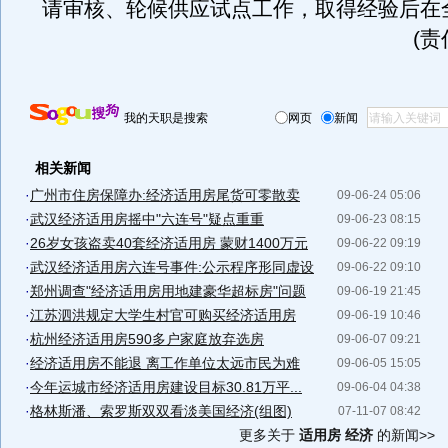
请审核、轮候供应试点工作，取得经验后在
(
我的天职是搜索
网页
新闻
相关新闻
·
广州市住房保障办:经济适用房尾货可零散卖
09-06-24 05:06
·
武汉经济适用房摇中"六连号"疑点重重
09-06-23 08:15
·
26岁女孩盗卖40套经济适用房 蒙财1400万元
09-06-22 09:19
·
武汉经济适用房六连号事件:公示程序形同虚设
09-06-22 09:10
·
郑州调查"经济适用房用地建豪华超标房"问题
09-06-19 21:45
·
江苏泗洪规定大学生村官可购买经济适用房
09-06-19 10:46
·
杭州经济适用房590多户家庭放弃选房
09-06-07 09:21
·
经济适用房不能退 离工作单位太远市民为难
09-06-05 15:05
·
今年运城市经济适用房建设目标30.81万平...
09-06-04 04:38
·
格林斯潘、索罗斯双双看淡美国经济(组图)
07-11-07 08:42
更多关于
适用房 经济
的新闻>>