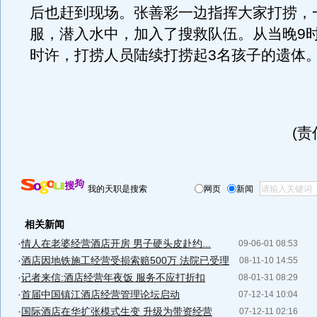
后也赶到现场。张善彩一边指挥大家打捞，
服，潜入水中，加入了搜救队伍。从当晚9时
时许，打捞人员陆续打捞起3名孩子的遗体
(
我的天职是搜索
网页
新闻
相关新闻
·
情人在老婆经营酒店开房 男子硬头皮赴约...
09-06-01 08:53
·
酒店因地铁施工经营受损索赔500万 法院已受理
08-11-10 14:55
·
记者来信:酒店经营年夜饭 服务不应打折扣
08-01-31 08:29
·
首届中国镇江酒店经营管理论坛启动
07-12-14 10:04
·
国际酒店在华扩张模式生变 升级为带资经营
07-12-11 02:16