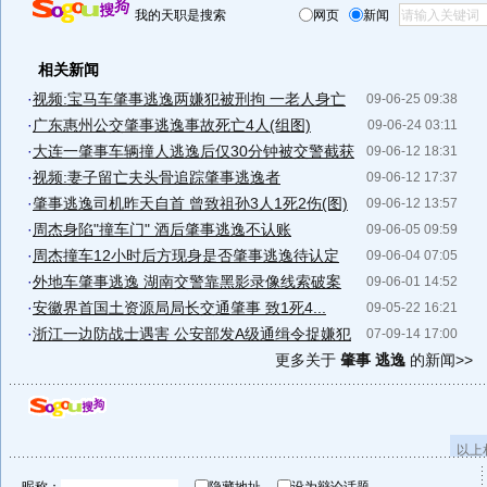
我的天职是搜索
网页
新闻
相关新闻
·
视频:宝马车肇事逃逸两嫌犯被刑拘 一老人身亡
09-06-25 09:38
·
广东惠州公交肇事逃逸事故死亡4人(组图)
09-06-24 03:11
·
大连一肇事车辆撞人逃逸后仅30分钟被交警截获
09-06-12 18:31
·
视频:妻子留亡夫头骨追踪肇事逃逸者
09-06-12 17:37
·
肇事逃逸司机昨天自首 曾致祖孙3人1死2伤(图)
09-06-12 13:57
·
周杰身陷"撞车门" 酒后肇事逃逸不认账
09-06-05 09:59
·
周杰撞车12小时后方现身是否肇事逃逸待认定
09-06-04 07:05
·
外地车肇事逃逸 湖南交警靠黑影录像线索破案
09-06-01 14:52
·
安徽界首国土资源局局长交通肇事 致1死4...
09-05-22 16:21
·
浙江一边防战士遇害 公安部发A级通缉令捉嫌犯
07-09-14 17:00
更多关于
肇事 逃逸
的新闻>>
以上