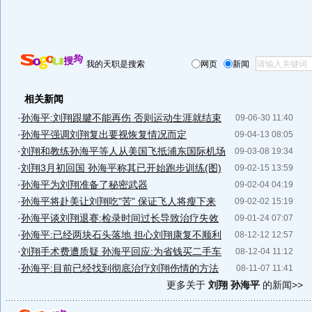
我的天职是搜索
网页
新闻
相关新闻
·
孙海平:刘翔跟腱不能再伤 否则运动生涯就结束
09-06-30 11:40
·
孙海平强调刘翔复出要视恢复情况而定
09-04-13 08:05
·
刘翔和教练孙海平等人从美国飞抵浦东国际机场
09-03-08 19:34
·
刘翔3月初回国 孙海平称其已开始跑步训练(图)
09-02-15 13:59
·
孙海平为刘翔准备了秘密武器
09-02-04 04:19
·
孙海平将赴美让刘翔吃"苦" 保证飞人将瘦下来
09-02-02 15:19
·
孙海平谈刘翔退赛:检录时间过长导致治疗失效
09-01-24 07:07
·
孙海平:已经两块石头落地 担心刘翔康复不顺利
08-12-12 12:57
·
刘翔手术费遭质疑 孙海平回应:为省钱买二手车
08-12-04 11:12
·
孙海平:目前已经找到彻底治疗刘翔伤情的方法
08-11-07 11:41
更多关于
刘翔 孙海平
的新闻>>