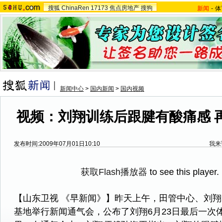
搜狐
ChinaRen
17173
焦点房地产
搜狗
新闻
-
体
新闻中心
>
国内新闻
>
国内视频
视频：刘翔训练后跟腱有酸痛感 
发布时间:2009年07月01日10:10
我来
获取Flash播放器
to see this player.
【山东卫视 《早新闻》】昨天上午，田管中心、刘
基地举行新闻通气会，公布了刘翔6月23日最后一次