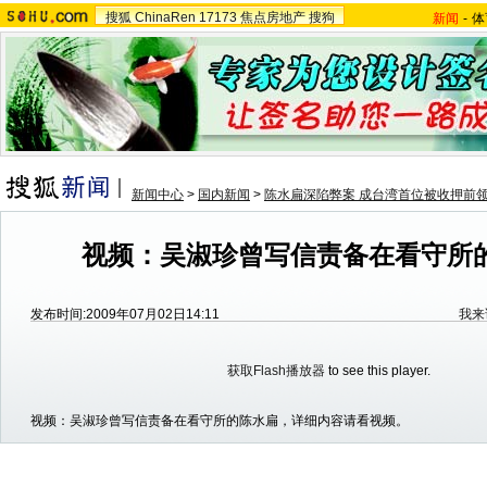
搜狐
ChinaRen
17173
焦点房地产
搜狗
新闻
-
体
新闻中心
>
国内新闻
>
陈水扁深陷弊案 成台湾首位被收押前
视频：吴淑珍曾写信责备在看守所
发布时间:2009年07月02日14:11
我来
获取Flash播放器
to see this player.
视频：吴淑珍曾写信责备在看守所的陈水扁，详细内容请看视频。