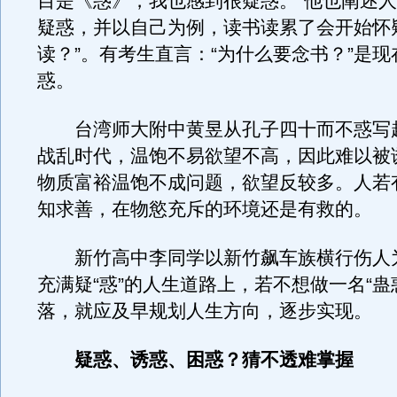
目是《惑》，我也感到很疑惑。”他也阐述
疑惑，并以自己为例，读书读累了会开始怀
读？”。有考生直言：“为什么要念书？”是
惑。
台湾师大附中黄昱从孔子四十而不惑写
战乱时代，温饱不易欲望不高，因此难以被
物质富裕温饱不成问题，欲望反较多。人若
知求善，在物慾充斥的环境还是有救的。
新竹高中李同学以新竹飙车族横行伤人
充满疑“惑”的人生道路上，若不想做一名“蛊
落，就应及早规划人生方向，逐步实现。
疑惑、诱惑、困惑？猜不透难掌握