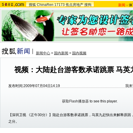
搜狐
ChinaRen
17173
焦点房地产
搜狗
新闻
-
体
新闻中心
>
国内新闻
>
国内视频
视频：大陆赴台游客数承诺跳票 马英
发布时间:2009年07月04日14:19
我来
获取Flash播放器
to see this player.
【深圳卫视 《正午30分》】陆赴台游客数承诺跳票，马英九赶快出来解释原因
之分。