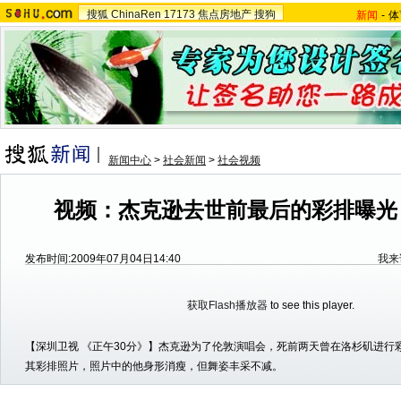
搜狐
ChinaRen
17173
焦点房地产
搜狗
新闻
-
体
新闻中心
>
社会新闻
>
社会视频
视频：杰克逊去世前最后的彩排曝光
发布时间:2009年07月04日14:40
我来
获取Flash播放器
to see this player.
【深圳卫视 《正午30分》】杰克逊为了伦敦演唱会，死前两天曾在洛杉矶进行彩
其彩排照片，照片中的他身形消瘦，但舞姿丰采不减。