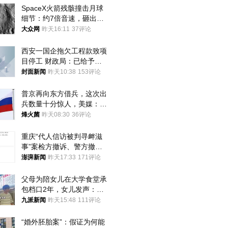
SpaceX火箭残骸撞击月球
细节：约7倍音速，砸出直
径约30米撞击坑
大众网
昨天16:11
37评论
西安一国企拖欠工程款致项
目停工 财政局：已给予处
分，正督促整改
封面新闻
昨天10:38
153评论
普京再向东方借兵，这次出
兵数量十分惊人，美媒：俄
朝要动真格？
烽火菌
昨天08:30
36评论
重庆“代人信访被判寻衅滋
事”案检方撤诉、警方撤
案，两被告人获国赔
澎湃新闻
昨天17:33
171评论
父母为陪女儿在大学食堂承
包档口2年，女儿发声：初
衷是为了陪伴，毕业后将不
九派新闻
昨天15:48
111评论
再营业
“婚外胚胎案”：假证为何能