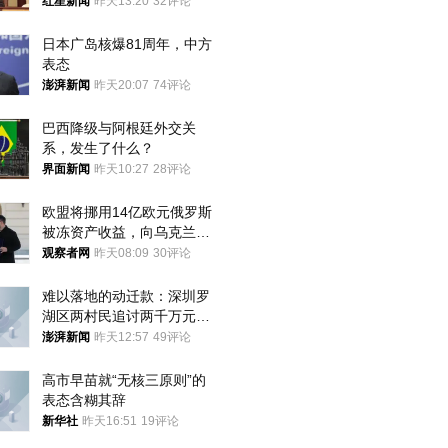
红星新闻
昨天13:20
32评论
日本广岛核爆81周年，中方
表态
澎湃新闻
昨天20:07
74评论
巴西降级与阿根廷外交关
系，发生了什么？
界面新闻
昨天10:27
28评论
欧盟将挪用14亿欧元俄罗斯
被冻资产收益，向乌克兰提
供援助
观察者网
昨天08:09
30评论
难以落地的动迁款：深圳罗
湖区两村民追讨两千万元动
迁款八年未果
澎湃新闻
昨天12:57
49评论
高市早苗就“无核三原则”的
表态含糊其辞
新华社
昨天16:51
19评论