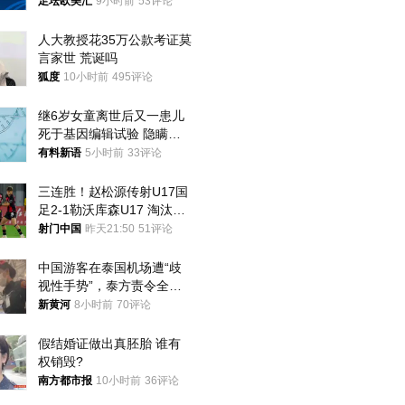
足坛欧美汇
9小时前
53评论
人大教授花35万公款考证莫
言家世 荒诞吗
狐度
10小时前
495评论
继6岁女童离世后又一患儿
死于基因编辑试验 隐瞒一
年才对外披露
有料新语
5小时前
33评论
三连胜！赵松源传射U17国
足2-1勒沃库森U17 淘汰赛
将战河床
射门中国
昨天21:50
51评论
中国游客在泰国机场遭“歧
视性手势”，泰方责令全面
调查，对责任人采取最严厉
新黄河
8小时前
70评论
处分
假结婚证做出真胚胎 谁有
权销毁?
南方都市报
10小时前
36评论