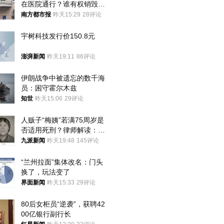
在医院通行？谁有权销毁胚
胎？
南方都市报
昨天15:29
28评论
宇树科技发行价150.8元
澎湃新闻
昨天19:11
86评论
伊朗战争中被遗忘的数千海
员：困守霍尔木兹
知世
昨天15:06
29评论
人贩子“梅姨”若满75周岁是
否适用死刑？律师解读：很
大概率不会被判处死刑
九派新闻
昨天19:48
145评论
“兰州拉面”集体改名：门头
换了，玩法变了
界面新闻
昨天15:33
29评论
80后女柜员“逆袭”，获聘42
00亿银行副行长