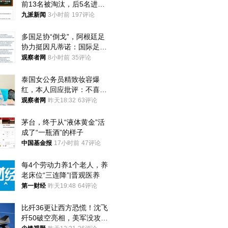
前13名被淘汰，后5名进体
检，被疑萝卜岗，官方通
九派新闻
3小时前
197评论
报：已叫停
多国足协“倒戈”，阿根廷足
协力挺因凡蒂诺：国际足联
今后应继续在其领导下前行
观察者网
8小时前
35评论
泰国女公务员精致妆容爆
红，本人回应批评：不喜欢
就别看
观察者网
昨天18:32
63评论
茅台，终于从“液体黄金”活
成了“一瓶酒”的样子
中国基金报
17小时前
47评论
每4个劳动力养1个老人，养
老床位“三连降”|晋观医养
第一财经
昨天19:48
64评论
比歼36更让西方恐慌！沈飞
歼50破空亮相，美军没攻克