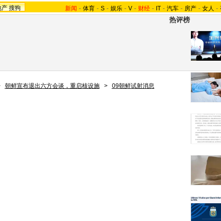
地产
搜狗
新闻
-
体育
-
S
-
娱乐
-
V
-
财经
-
IT
-
汽车
-
房产
-
女人
-
热评榜
>
朝鲜宣布退出六方会谈，重启核设施
>
09朝鲜试射消息