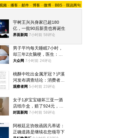
视频
-
播客
-
邮件
-
博客
-
微博
-
BBS
-
我说两句
宇树王兴兴身家已超180
亿，一批90后新贵也将诞生
界面新闻
7小时前
58评论
男子平均每天睡眠7小时，
却三年2次脑梗，医生：这
样睡觉更伤身
大众网
7小时前
24评论
桃酥中吃出金属牙冠？泸溪
河发布调查结论：消费者已
澄清，所发视频情况不属实
观察者网
5小时前
23评论
女子1岁宝宝碰坏三亚一酒
店纸巾盒，赔了924元，发
帖吐槽后酒店退还一半的
封面新闻
7小时前
58评论
钱，当地市监局回应
阿根廷足协致函因凡蒂诺：
正确道路是继续在您领导下