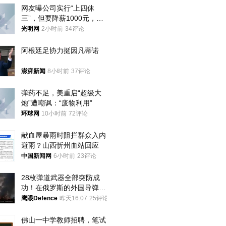
网友曝公司实行“上四休
三”，但要降薪1000元，不
接受只能辞职
光明网
2小时前
34评论
阿根廷足协力挺因凡蒂诺
澎湃新闻
8小时前
37评论
弹药不足，美重启“超级大
炮”遭嘲讽：“废物利用”
环球网
10小时前
72评论
献血屋暴雨时阻拦群众入内
避雨？山西忻州血站回应
中国新闻网
6小时前
23评论
28枚弹道武器全部突防成
功！在俄罗斯的外国导弹发
射车都是合法打击目标
鹰眼Defence
昨天16:07
25评论
佛山一中学教师招聘，笔试