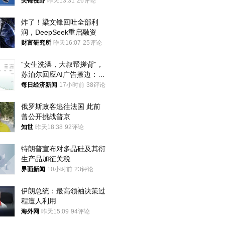
的技术被拿下
尖锋视野
昨天13:31
26评论
炸了！梁文锋回吐全部利
润，DeepSeek重启融资
财富研究所
昨天16:07
25评论
“女生洗澡，大叔帮搓背”，
苏泊尔回应AI广告擦边：视
频全下架，已强化内容管理
每日经济新闻
17小时前
38评论
与审核
俄罗斯政客逃往法国 此前
曾公开挑战普京
知世
昨天18:38
92评论
特朗普宣布对多晶硅及其衍
生产品加征关税
界面新闻
10小时前
23评论
伊朗总统：最高领袖决策过
程遭人利用
海外网
昨天15:09
94评论