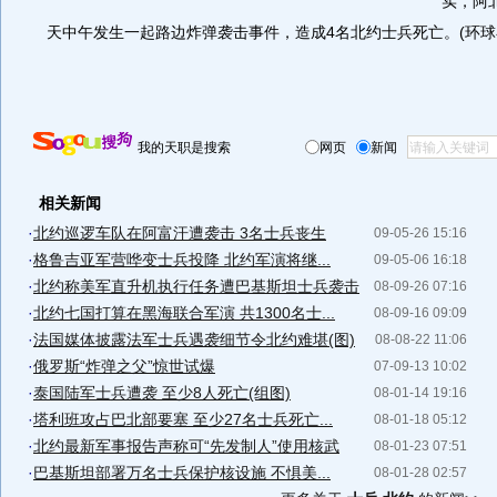
实，阿
天中午发生一起路边炸弹袭击事件，造成4名北约士兵死亡。(环球
我的天职是搜索
网页
新闻
相关新闻
·
北约巡逻车队在阿富汗遭袭击 3名士兵丧生
09-05-26 15:16
·
格鲁吉亚军营哗变士兵投降 北约军演将继...
09-05-06 16:18
·
北约称美军直升机执行任务遭巴基斯坦士兵袭击
08-09-26 07:16
·
北约七国打算在黑海联合军演 共1300名士...
08-09-16 09:09
·
法国媒体披露法军士兵遇袭细节令北约难堪(图)
08-08-22 11:06
·
俄罗斯“炸弹之父”惊世试爆
07-09-13 10:02
·
泰国陆军士兵遭袭 至少8人死亡(组图)
08-01-14 19:16
·
塔利班攻占巴北部要塞 至少27名士兵死亡...
08-01-18 05:12
·
北约最新军事报告声称可“先发制人”使用核武
08-01-23 07:51
·
巴基斯坦部署万名士兵保护核设施 不惧美...
08-01-28 02:57