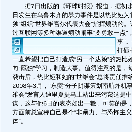
据7日出版的《环球时报》报道，据初步
日发生在乌鲁木齐的暴力事件是以热比娅为
独”组织“世界维吾尔代表大会”指挥煽动的
过互联网等多种渠道煽动闹事“要勇敢一点”
事”。
打砸
一直希望把自己打造成“另一个达赖”的热比
向“藏独”学习，制造大事。值得注意的是，
袭击后，热比娅和她的“世维会”总将责任推
2008年3月，“东突”分子阴谋策划南航炸机
维会”发言人迪里夏提马上站出来污蔑这是
谋，这与他6日的表态如出一辙。可笑的是
方面前总宣称自己是个“非暴力、与恐怖主
体”。