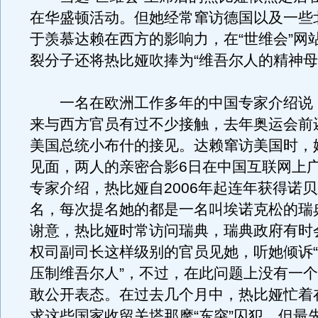
在华盛顿活动。但她经常窜访德国以及一些
于羡慕达赖在西方的影响力，在“世维会”网站
裂分子还将热比娅吹捧为“维吾尔人的精神母
一名在欧洲工作多年的中国专家介绍说
来与西方官员有过不少接触，去年奥运会前
美国总统小布什的接见。达赖窜访美国时，
见面，两人的亲密合影6日在中国互联网上
专家介绍，热比娅自2006年起连年获得诺
名，每次提名她的都是一名叫埃诺克松的瑞
谢意，热比娅时常访问瑞典，瑞典政府有时
权司副司长这样级别的官员见她，听她倾诉
压制维吾尔人”，不过，在此问题上没有一
敢公开表态。在过去几个月中，热比娅忙着
求这些国家收留关塔那摩“东突”囚犯，但最