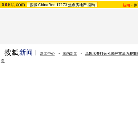
搜狐
ChinaRen
17173
焦点房地产
搜狗
新闻
-
体
新闻中心
>
国内新闻
>
乌鲁木齐打砸抢烧严重暴力犯罪
息