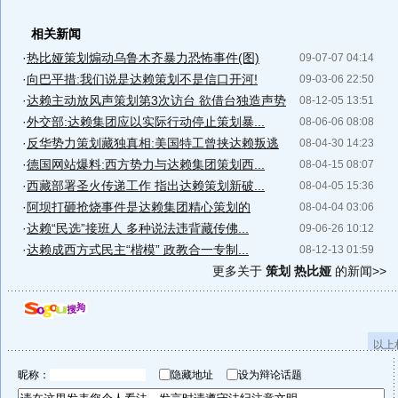
相关新闻
·
热比娅策划煽动乌鲁木齐暴力恐怖事件(图)
09-07-07 04:14
·
向巴平措:我们说是达赖策划不是信口开河!
09-03-06 22:50
·
达赖主动放风声策划第3次访台 欲借台独造声势
08-12-05 13:51
·
外交部:达赖集团应以实际行动停止策划暴...
08-06-06 08:08
·
反华势力策划藏独真相:美国特工曾挟达赖叛逃
08-04-30 14:23
·
德国网站爆料:西方势力与达赖集团策划西...
08-04-15 08:07
·
西藏部署圣火传递工作 指出达赖策划新破...
08-04-05 15:36
·
阿坝打砸抢烧事件是达赖集团精心策划的
08-04-04 03:06
·
达赖“民选”接班人 多种说法违背藏传佛...
09-06-26 10:12
·
达赖成西方式民主“楷模” 政教合一专制...
08-12-13 01:59
更多关于
策划 热比娅
的新闻>>
以上
昵称：
隐藏地址
设为辩论话题