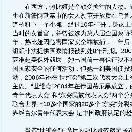
在西方，热比娅是个颇受关注的人物。这个
生在新疆阿勒泰市的女人改革开放后在乌鲁
道桥租下一个小摊，经过10年打拼，身家上
当时的女首富，并曾被选为第八届全国政协委
年，热比娅因危害国家安全罪被捕，一年后
组织非法提供国家情报被判处8年刑期。200
获准赴美保外就医，她出国前一再保证决不
国国家安全的任何活动，但她一到美国便投身
动，2006年还在“世维会”第二次代表大会
主席。“世维会”2004年在德国慕尼黑成立，
青年代表大会”和“东突民族代表大会”两个
联合世界上10多个国家的20多个“东突”分裂
界维吾尔青年代表大会”是中国政府认定的
当选“世维会”主席后的热比娅依然定居