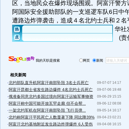
区，当地民众在爆炸现场围观。阿富汗警方
阿国际安全援助部队的一支巡逻车队6日中
遭路边炸弹袭击，造成４名北约士兵和２名
华社
(
我的天职是搜索
网页
新闻
相关新闻
·
北约部队直升机阿富汗南部坠毁 3名士兵死亡
09-07-07 14:17
·
阿富汗昆都士省发生路边爆炸 4名北约士兵死亡
09-07-06 19:48
·
俄准备同意北约多国过境向阿富汗运输军事物资
09-06-29 15:15
·
阿富汗称中国可能开放瓦罕走廊 但不会帮...
09-06-12 08:08
·
一架北约军机在阿富汗南部坠毁 飞行员弹...
09-05-14 16:17
·
北约称阿富汗平民死亡人数显著下降 同比降39%
09-04-23 02:21
·
阿富汗北约基地附近发生路边炸弹爆炸 6人受伤
09-04-08 16:15