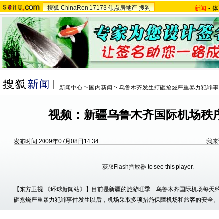
搜狐
ChinaRen
17173
焦点房地产
搜狗
新闻
-
体
新闻中心
>
国内新闻
>
乌鲁木齐发生打砸抢烧严重暴力犯罪事
视频：新疆乌鲁木齐国际机场秩
发布时间:2009年07月08日14:34
我来
获取Flash播放器
to see this player.
【东方卫视 《环球新闻站》】目前是新疆的旅游旺季，乌鲁木齐国际机场每天约
砸抢烧严重暴力犯罪事件发生以后，机场采取多项措施保障机场和旅客的安全。